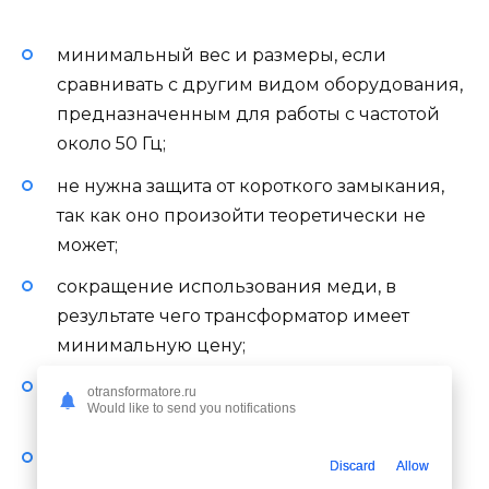
минимальный вес и размеры, если
сравнивать с другим видом оборудования,
предназначенным для работы с частотой
около 50 Гц;
не нужна защита от короткого замыкания,
так как оно произойти теоретически не
может;
сокращение использования меди, в
результате чего трансформатор имеет
минимальную цену;
изменение показателей в зависимости от
otransformatore.ru
Would like to send you notifications
характеристик питающей цепи;
нет помех, передача туда и обратно
Discard
Allow
исключена из-за конструктивных