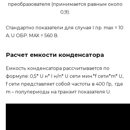
преобразователя (принимается равным около
0,9).
Стандартно показатели для случая I пр. max = 10
A; U ОБР. MAX = 560 В.
Расчет емкости конденсатора
Емкость конденсатора рассчитывается по
формуле: 0,5* U н* I н/n* U сети мин.*f сети*m* U,
f сети представляет собой частоты в 400 Гр, где
m – полупериоды на транзит показателя U.