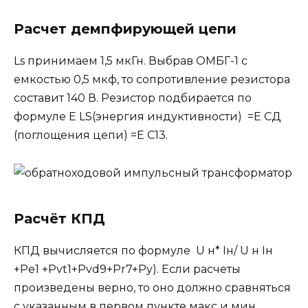
Расчет демпфирующей цепи
Ls принимаем 1,5 мкГн. Выбрав ОМБГ-1 с
емкостью 0,5 мкф, то сопротивление резистора
составит 140 В. Резистор подбирается по
формуле E LS(энергия индуктивности) =E CД
(поглощения цепи) =Е С13.
Расчёт КПД
КПД вычисляется по формуле U н* Iн/ U н Iн
+Ре1 +Pvt1+Pvd9+Pr7+Py). Если расчеты
произведены верно, то оно должно сравняться
с указанным в первом пункте макс и мин.