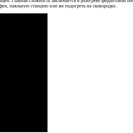
щен. Главная сложность заключается в разогреве ферритовой об
фен, паяльную станцию или же подогреть на сковородке.