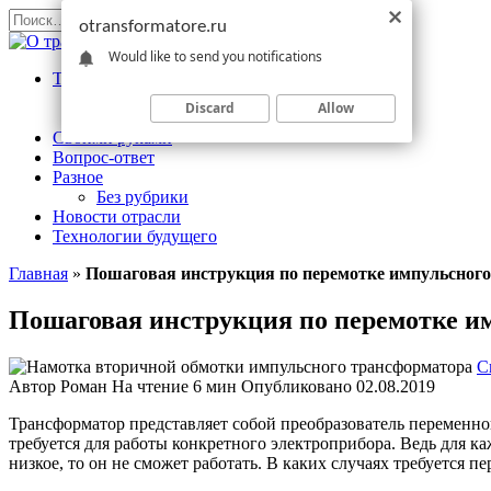
Перейти
Search
otransformatore.ru
к
for:
Would like to send you notifications
содержанию
Трансформаторы
Измерительный
Discard
Allow
Силовой
Своими руками
Вопрос-ответ
Разное
Без рубрики
Новости отрасли
Технологии будущего
Главная
»
Пошаговая инструкция по перемотке импульсног
Пошаговая инструкция по перемотке и
С
Автор
Роман
На чтение
6 мин
Опубликовано
02.08.2019
Трансформатор представляет собой преобразователь переменног
требуется для работы конкретного электроприбора. Ведь для ка
низкое, то он не сможет работать. В каких случаях требуется 