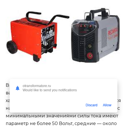
Выходное напряжение — вторая по своей
otransformatore.ru
Would like to send you notifications
важности характеристика, которая
характеризует то, какое напряжение образуется
Discard
Allow
на участке цепи электрод-изделие. Аппараты с
минимальными значениями силы тока имеют
параметр не более 50 Вольт, средние — около