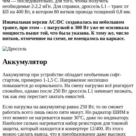
чем — последовательно, для того, чтобы получить
необходимые 2-2,2 мГн. Для справки, дроссель L1 – транс от
БП на 400 Вт, в котором 80 витков провода толщиной 0,8 мм.
Изначальная версия AC/DC создавалась на небольшом
трансе, при этом – с нагрузкой в 300 Вт уже не осиливала
мощность выше той, что была указана. К тому же, число
витков, отмеченное на схеме, не вмещалось на каркасе.
Аккумулятор
Аккумулятор при устройстве обладает необычным софт-
стартом, примерно 1-1,5 С. Напряжение неспешно
повышается до нормального. На смену нагрузки всё реагирует
спокойно, однако после 250 Вт дроссель L1 начинает визжать,
так как ему перестает хватать емкостей.
Если нагрузка на аккумулятор равна 250 Вт, то он сможет
работать всего лишь около пяти минут. Но радиатор ШИМ в
этот момент не нагревается выше 30°С, даже по индикатору.
Наиболее сильно нагревается набор резисторов для токовой
защиты, который находится в конвертере 12/400. Из этого
можно сделать вывод, что в преобразовании даже высоких