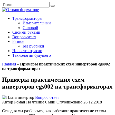
Перейти
Search
к
for:
содержанию
Трансформаторы
Измерительный
Силовой
Своими руками
Вопрос-ответ
Разное
Без рубрики
Новости отрасли
Технологии будущего
Главная
»
Примеры практических схем инверторов egs002
на трансформаторах
Примеры практических схем
инверторов egs002 на трансформаторах
Вопрос-ответ
Автор
Роман
На чтение
6 мин
Опубликовано
26.12.2018
Сегодня мы разберемся, как работают практические схемы