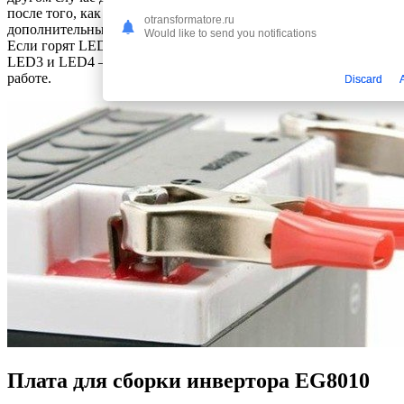
после того, как будет отключена батарея. Всего лишь
otransformatore.ru
дополнительный диод, но зато он устраняет все проблемы.
Would like to send you notifications
Если горят LED1 и LED2 – это индицирует питание, а если
LED3 и LED4 – то полную заряженность и готовность к
работе.
Discard
Плата для сборки инвертора EG8010