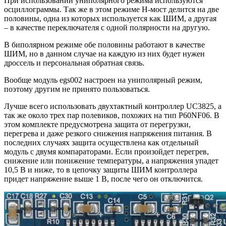
При использовании униполярного режима используются
осциллограммы. Так же в этом режиме Н-мост делится на две
половины, одна из которых используется как ШИМ, а другая
– в качестве переключателя с одной полярности на другую.
В биполярном режиме обе половины работают в качестве
ШИМ, но в данном случае на каждую из них будет нужен
дроссель и персональная обратная связь.
Вообще модуль egs002 настроен на униполярный режим,
поэтому другим не принято пользоваться.
Лучше всего использовать двухтактный контроллер UC3825, а
так же около трех пар полевиков, похожих на тип P60NF06. В
этом комплекте предусмотрена защита от перегрузки,
перегрева и даже резкого снижения напряжения питания. В
последних случаях защита осуществлена как отдельный
модуль с двумя компараторами. Если произойдет перегрев,
снижение или понижение температуры, а напряжения упадет
10,5 В и ниже, то в цепочку защиты ШИМ контроллера
придет напряжение выше 1 В, после чего он отключится.