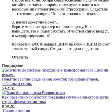
Скорее всего, автор при соприкосновении с сиим чюдом
китайского электронпрома столкнулся с одним или
несколькими патологическими стрессорами. Следствие
— состояние делирия. Что и отразилось на тексте.
А насчёт может/не может…
Берите микроконтроллер и пишите прогу. Как
напишете, так и будет работать. И чистый синус выдаст,
и модифицированный.
Конкретно eg8010 выдаёт ШИМ на ключи. ШИМ рисует
только чистый синус. См. даташит производителя.
Ответить
Популярное
Своими
руками
Понятие группы соединения обмоток трансформаторов,
таблицы и схемы
5
62.1к.
Вопрос-ответ
Как правильно считаются показания счетчика электроэнергии
с трансформаторами тока
8
50.2к.
Своими руками