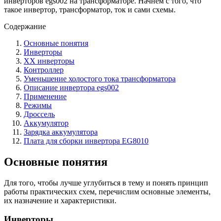
инверторов egs002 на трансформаторе. Начнем с того, что
такое инвертор, трансформатор, ток и сами схемы.
Содержание
Основные понятия
Инверторы
XX инверторы
Контроллер
Уменьшение холостого тока трансформатора
Описание инвертора egs002
Применение
Режимы
Дроссель
Аккумулятор
Зарядка аккумулятора
Плата для сборки инвертора EG8010
Основные понятия
Для того, чтобы лучше углубиться в тему и понять принцип
работы практических схем, перечислим основные элементы,
их назначение и характеристики.
Инверторы