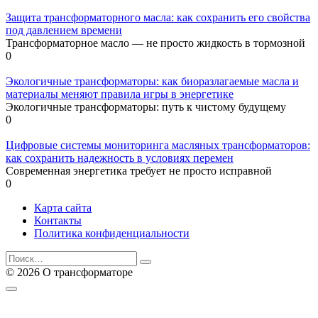
Защита трансформаторного масла: как сохранить его свойства
под давлением времени
Трансформаторное масло — не просто жидкость в тормозной
0
Экологичные трансформаторы: как биоразлагаемые масла и
материалы меняют правила игры в энергетике
Экологичные трансформаторы: путь к чистому будущему
0
Цифровые системы мониторинга масляных трансформаторов:
как сохранить надежность в условиях перемен
Современная энергетика требует не просто исправной
0
Карта сайта
Контакты
Политика конфиденциальности
Search
for:
© 2026 О трансформаторе