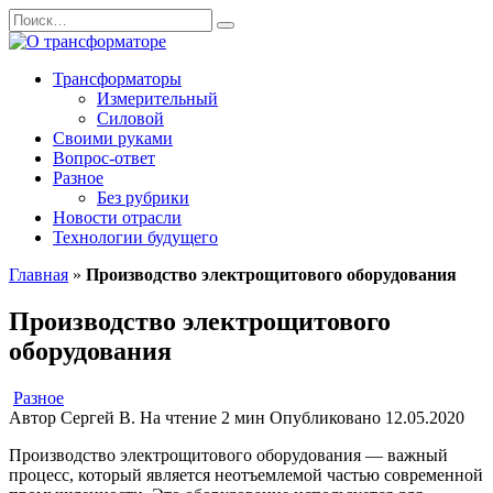
Перейти
Search
к
for:
содержанию
Трансформаторы
Измерительный
Силовой
Своими руками
Вопрос-ответ
Разное
Без рубрики
Новости отрасли
Технологии будущего
Главная
»
Производство электрощитового оборудования
Производство электрощитового
оборудования
Разное
Автор
Сергей В.
На чтение
2 мин
Опубликовано
12.05.2020
Производство электрощитового оборудования — важный
процесс, который является неотъемлемой частью современной