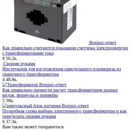
Вопрос-ответ
Как правильно считаются показания счетчика электроэнергии
с трансформаторами тока
8
50.2к.
Своими руками
Инструкция для изготовления самодельного плазмореза из
сварочного трансформатора
4
48.8к.
Вопрос-ответ
Как правильно провести расчет трансформаторов разных
видов, формулы и примеры
5
38к.
Вопрос-ответ
Подробная схема выбора электронного трансформатора и как
переделать своими руками
6
37.3к.
Вам также может понравиться