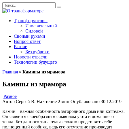
Перейти
Search
к
for:
содержанию
Трансформаторы
Измерительный
Силовой
Своими руками
Вопрос-ответ
Разное
Без рубрики
Новости отрасли
Технологии будущего
Главная
»
Камины из мрамора
Камины из мрамора
Разное
Автор
Сергей В.
На чтение
2 мин
Опубликовано
30.12.2019
Камин – важная особенность загородного дома или коттеджа.
Он является своеобразным символом уюта и домашнего
тепла.
Без данного типа очага сложно представить себе
полноценный особняк, ведь его отсутствие производит