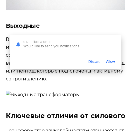
Выходные
Выходного типа тс функционируют не от
otransformatore.ru
Would like to send you notifications
импедансов обоих, а от конкретного
сопротивления источника. В зависимости от
Discard
Allow
вариации оборудования это может быть тетрод
или пентод, которые подключены к активному
сопротивлению.
Ключевые отличия от силового
Трансформатор звуковой частоты отличается от