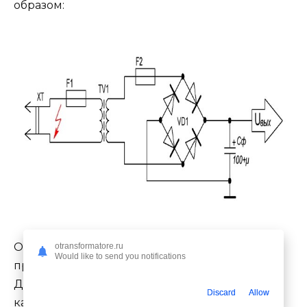
образом:
О конструкции самого трансформатора и
otransformatore.ru
Would like to send you notifications
принципах его работы поговорим далее.
Двухполюсный блок питания данной
Discard
Allow
категории имеет следующую схему: