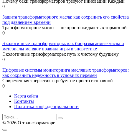
Почему баки трансформаторов требуют инноваций Каждый
0
Защита трансформаторного масла: как сохранить его свойства
под давлением времени
Трансформаторное масло — не просто жидкость в тормозной
0
Экологичные трансформаторы: как биоразлагаемые масла и
материалы меняют правила игры в энергетике
Экологичные трансформаторы: путь к чистому будущему
0
Цифровые системы мониторинга масляных трансформаторов:
как сохранить надежность в условиях перемен
Современная энергетика требует не просто исправной
0
Карта сайта
Контакты
Политика конфиденциальности
Search
for:
© 2026 О трансформаторе