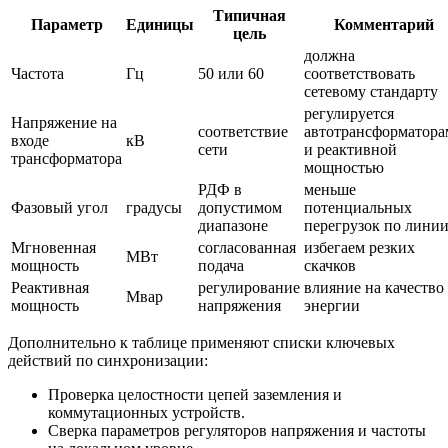
Типичная
Параметр
Единицы
Комментарий
цель
должна
Частота
Гц
50 или 60
соответствовать
сетевому стандарту
регулируется
Напряжение на
соответствие
автотрансформатора
входе
кВ
сети
и реактивной
трансформатора
мощностью
РДФ в
меньше
Фазовый угол
градусы
допустимом
потенциальных
диапазоне
перегрузок по лини
Мгновенная
согласованная
избегаем резких
МВт
мощность
подача
скачков
Реактивная
регулирование
влияние на качество
Мвар
мощность
напряжения
энергии
Дополнительно к таблице применяют списки ключевых
действий по синхронизации:
Проверка целостности цепей заземления и
коммутационных устройств.
Сверка параметров регуляторов напряжения и частоты