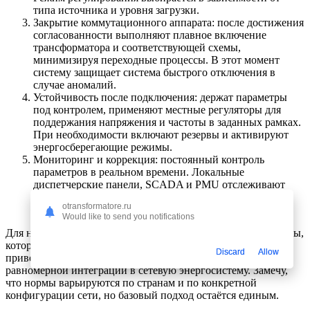
типа источника и уровня загрузки.
Закрытие коммутационного аппарата: после достижения
согласованности выполняют плавное включение
трансформатора и соответствующей схемы,
минимизируя переходные процессы. В этот момент
систему защищает система быстрого отключения в
случае аномалий.
Устойчивость после подключения: держат параметры
под контролем, применяют местные регуляторы для
поддержания напряжения и частоты в заданных рамках.
При необходимости включают резервы и активируют
энергосберегающие режимы.
Мониторинг и коррекция: постоянный контроль
параметров в реальном времени. Локальные
диспетчерские панели, SCADA и PMU отслеживают
колебания и помогают оперативно реагировать на
otransformatore.ru
изменения.
Would like to send you notifications
Для наглядности полезно взглянуть на конкретные параметры,
которые держат под контролем при синхронизации. Ниже
Discard
Allow
приведена таблица с типичными значениями для
равномерной интеграции в сетевую энергосистему. Замечу,
что нормы варьируются по странам и по конкретной
конфигурации сети, но базовый подход остаётся единым.