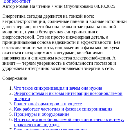
Вопрос-ответ
Автор
Роман
На чтение
7 мин
Опубликовано
08.10.2025
Энергетика сегодня держится на тонкой ноте:
ветроэлектростанции, солнечные панели и водные источники
дают энергию, но чтобы она реально заиграла на полной
мощности, нужна безупречная синхронизация с
энергосистемой. Это не просто инженерная деталь, а
принципиальная основа надежности и эффективности. Без
согласованности частоты, напряжения и фазы мы рискуем
оказаться с искрящимися контурами, колебаниями
напряжения и снижением качества электроснабжения. А
значит — теряем уверенность в стабильности поставок и
удорожаем интеграцию возобновляемой энергии в сеть.
Содержание
Что такое синхронизация и зачем она нужна
Энергосистема и вызовы интеграции возобновляемой
энергии
Роль трансформаторов в процессе
Как работает частотная и фазовая синхронизация
Процедуры и оборудование
Интеграция возобновляемой энергии в энергосистему:
практические подходы
Роль цифровых систем мониторинга