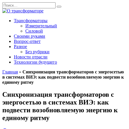
Перейти
Search
к
for:
содержанию
Трансформаторы
Измерительный
Силовой
Своими руками
Вопрос-ответ
Разное
Без рубрики
Новости отрасли
Технологии будущего
Главная
»
Синхронизация трансформаторов с энергосетью
в системах ВИЭ: как подвести возобновляемую энергию к
единому ритму
Синхронизация трансформаторов с
энергосетью в системах ВИЭ: как
подвести возобновляемую энергию к
единому ритму