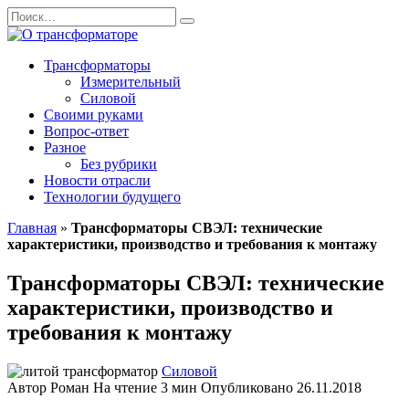
Перейти
Search
к
for:
содержанию
Трансформаторы
Измерительный
Силовой
Своими руками
Вопрос-ответ
Разное
Без рубрики
Новости отрасли
Технологии будущего
Главная
»
Трансформаторы СВЭЛ: технические
характеристики, производство и требования к монтажу
Трансформаторы СВЭЛ: технические
характеристики, производство и
требования к монтажу
Силовой
Автор
Роман
На чтение
3 мин
Опубликовано
26.11.2018