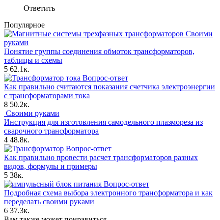
Ответить
Популярное
Своими
руками
Понятие группы соединения обмоток трансформаторов,
таблицы и схемы
5
62.1к.
Вопрос-ответ
Как правильно считаются показания счетчика электроэнергии
с трансформаторами тока
8
50.2к.
Своими руками
Инструкция для изготовления самодельного плазмореза из
сварочного трансформатора
4
48.8к.
Вопрос-ответ
Как правильно провести расчет трансформаторов разных
видов, формулы и примеры
5
38к.
Вопрос-ответ
Подробная схема выбора электронного трансформатора и как
переделать своими руками
6
37.3к.
Вам также может понравиться