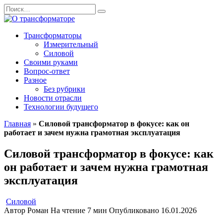
Перейти
Search
к
for:
содержанию
Трансформаторы
Измерительный
Силовой
Своими руками
Вопрос-ответ
Разное
Без рубрики
Новости отрасли
Технологии будущего
Главная
»
Силовой трансформатор в фокусе: как он
работает и зачем нужна грамотная эксплуатация
Силовой трансформатор в фокусе: как
он работает и зачем нужна грамотная
эксплуатация
Силовой
Автор
Роман
На чтение
7 мин
Опубликовано
16.01.2026