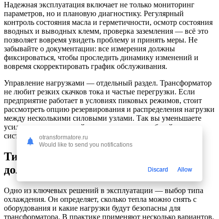
Надежная эксплуатация включает не только мониторинг
параметров, но и плановую диагностику. Регулярный
контроль состояния масла и герметичности, осмотр состояния
вводных и выводных клемм, проверка заземления — всё это
позволяет вовремя увидеть проблему и принять меры. Не
забывайте о документации: все измерения должны
фиксироваться, чтобы проследить динамику изменений и
вовремя скорректировать график обслуживания.
Управление нагрузками — отдельный раздел. Трансформатор
не любит резких скачков тока и частые перегрузки. Если
предприятие работает в условиях пиковых режимов, стоит
рассмотреть опцию резервирования и распределения нагрузки
между несколькими силовыми узлами. Так вы уменьшаете
усилия на одном устройстве и продлеваете общий ресурс
системы.
otransformatore.ru
Would like to send you notifications
Типы охлаждения и их влияние на
долговечность
Discard
Allow
Одно из ключевых решений в эксплуатации — выбор типа
охлаждения. Он определяет, сколько тепла можно снять с
оборудования и какие нагрузки будут безопасны для
трансформатора. В практике применяют несколько вариантов,