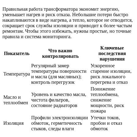
Правильная работа трансформатора экономит энергию,
уменьшает нагрев и риск отказа. Небольшие потери быстро
накапливаются в виде нагрева, а тепло, которое не отводится,
сокращает срок службы изоляции и приводит к более частым
ремонтам. Чтобы этого избежать, нужны простые, но точные
правила и система мониторинга.
Ключевые
Что важно
Показатель
последствия
контролировать
нарушения
Регулярный замер
Ускоренное
температуры поверхности
старение изоляции,
Температура
и масла (для масляных);
риск локального
контроль перегрузок
перегрева и отказ
Понижение
Уровень и качество масла,
теплообмена,
Масло и
чистота фильтров,
снижение
теплообмен
состояние радиаторов
мощности, риск
пожара
Профили электроизоляции
Утечки токов,
Изоляция
обмоток, герметичность
пробои и отказ
стыков, следы влаги
обмоток