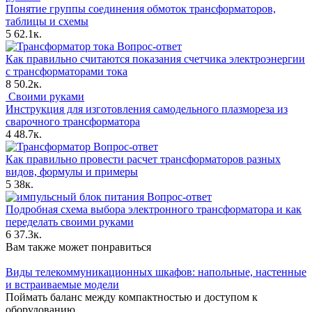
Понятие группы соединения обмоток трансформаторов,
таблицы и схемы
5
62.1к.
Вопрос-ответ
Как правильно считаются показания счетчика электроэнергии
с трансформаторами тока
8
50.2к.
Своими руками
Инструкция для изготовления самодельного плазмореза из
сварочного трансформатора
4
48.7к.
Вопрос-ответ
Как правильно провести расчет трансформаторов разных
видов, формулы и примеры
5
38к.
Вопрос-ответ
Подробная схема выбора электронного трансформатора и как
переделать своими руками
6
37.3к.
Вам также может понравиться
Виды телекоммуникационных шкафов: напольные, настенные
и встраиваемые модели
Поймать баланс между компактностью и доступом к
оборудованию