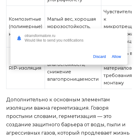
Чувствительн
Композитные
Малый вес, хорошая
к
(полимерные)
морозостойкость,
микротрещин
изоляторы
ударная прочность
без надлежащ
otransformatore.ru
Would like to send you notifications
герметизации
Стоимость вы
Улучшенная
Discard
Allow
базовых
влагостойкость,
RIP-изоляция
материалов,
снижение
требования к
влагопроницаемости
монтажу
Дополнительно к основным элементам
изоляции важна герметизация. Говоря
простыми словами, герметизация — это
создание защитного барьера от воды, пыли и
агрессивных газов, который продлевает жизнь