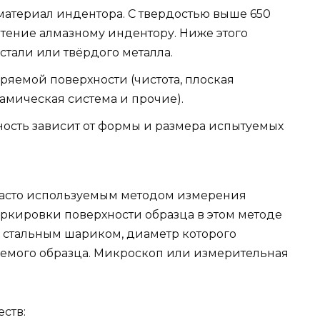
материал индентора. С твердостью выше 650
чтение алмазному индентору. Ниже этого
стали или твёрдого металла.
еряемой поверхности (чистота, плоская
амическая система и прочие).
жность зависит от формы и размера испытуемых
часто используемым методом измерения
ркировки поверхности образца в этом методе
 стальным шариком, диаметр которого
яемого образца. Микроскоп или измерительная
ств: