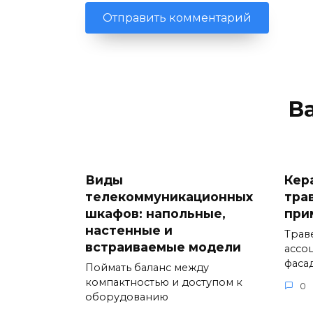
В
Виды
Кер
телекоммуникационных
трав
шкафов: напольные,
при
настенные и
Трав
встраиваемые модели
ассо
фаса
Поймать баланс между
компактностью и доступом к
0
оборудованию