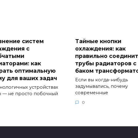
внение систем
Тайные кнопки
аждения с
охлаждения: как
бчатыми
правильно соедини
иаторами: как
трубы радиаторов с
рать оптимальную
баком трансформат
му для ваших задач
Если вы когда-нибудь
задумывались, почему
хнологичных устройствах
современные
о — не просто побочный
0