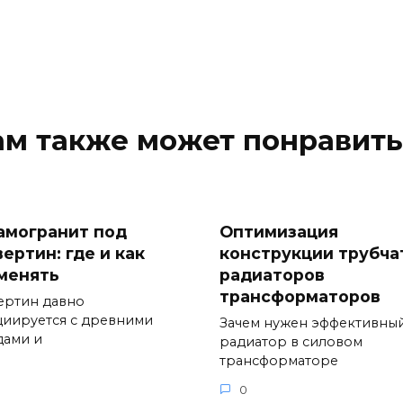
ам также может понравить
амогранит под
Оптимизация
ертин: где и как
конструкции трубча
менять
радиаторов
трансформаторов
ертин давно
циируется с древними
Зачем нужен эффективны
дами и
радиатор в силовом
трансформаторе
0