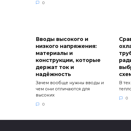
0
Вводы высокого и
Сра
низкого напряжения:
охл
материалы и
тру
конструкции, которые
рад
держат ток и
выб
надёжность
схе
Зачем вообще нужны вводы и
В те
чем они отличаются для
тепл
высоких
0
0