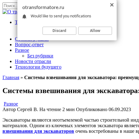
Перейти
Search
otransformatore.ru
к
for:
Would like to send you notifications
содержанию
Трансформаторы
Измерительный
Discard
Allow
Силовой
Своими руками
Вопрос-ответ
Разное
Без рубрики
Новости отрасли
Технологии будущего
Главная
»
Системы взвешивания для экскаватора: преимуще
Системы взвешивания для экскаватора:
Разное
Автор
Сергей В.
На чтение
2 мин
Опубликовано
06.09.2023
Экскаваторы являются неотъемлемой частью строительной инду
материалов. Одним из ключевых элементов экскаватора являетс
взвешивания для экскаваторов
очень востребованы в наше в