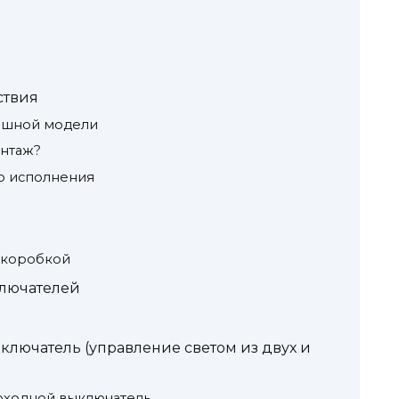
ствия
ишной модели
онтаж?
о исполнения
дкоробкой
лючателей
лючатель (управление светом из двух и
роходной выключатель