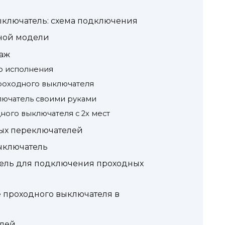
ключатель: схема подключения
ной модели
аж
о исполнения
роходного выключателя
лючатель своими руками
ого выключателя с 2х мест
ых переключателей
ыключатель
бель для подключения проходных
 проходного выключателя в
лей