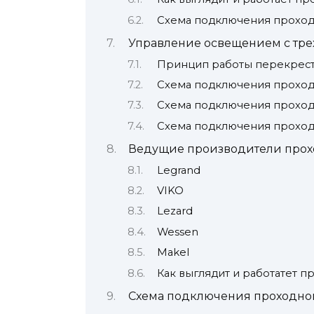
Схема подключения проходн
Управление освещением с трех
Принцип работы перекрест
Схема подключения проходн
Схема подключения проходн
Схема подключения проходн
Ведущие производители прох
Legrand
VIKO
Lezard
Wessen
Makel
Как выглядит и работатет 
Схема подключения проходног