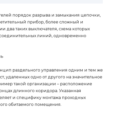
телей порядок разрыва и замыкания цепочки,
етительный прибор, более сложный и
и два таких выключателя, схема которых
з соединительных линий, одновременно
ринцип раздельного управления одним и тем же
ст, удаленных одно от другого на значительное
ример такой организации – расположение
онцах длинного коридора. Указанная
еделяет и специфику монтажа проходных
ного обитаемого помещения.