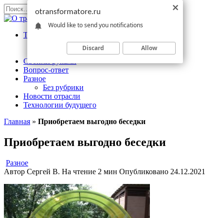
Перейти
Search
otransformatore.ru
к
for:
Would like to send you notifications
содержанию
Трансформаторы
Измерительный
Discard
Allow
Силовой
Своими руками
Вопрос-ответ
Разное
Без рубрики
Новости отрасли
Технологии будущего
Главная
»
Приобретаем выгодно беседки
Приобретаем выгодно беседки
Разное
Автор
Сергей В.
На чтение
2 мин
Опубликовано
24.12.2021