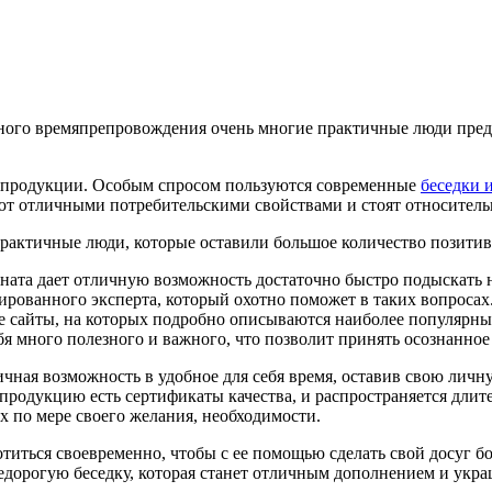
ного времяпрепровождения очень многие практичные люди пред
й продукции. Особым спросом пользуются современные
беседки 
ют отличными потребительскими свойствами и стоят относитель
практичные люди, которые оставили большое количество позитив
ната дает отличную возможность достаточно быстро подыскать 
рованного эксперта, который охотно поможет в таких вопросах.
е сайты, на которых подробно описываются наиболее популярн
бя много полезного и важного, что позволит принять осознанное
ичная возможность в удобное для себя время, оставив свою личн
 продукцию есть сертификаты качества, и распространяется дли
их по мере своего желания, необходимости.
титься своевременно, чтобы с ее помощью сделать свой досуг 
дорогую беседку, которая станет отличным дополнением и укра