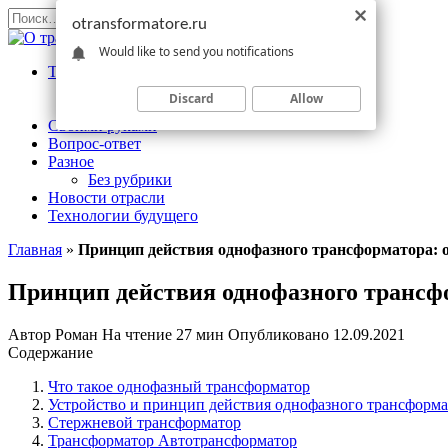
Перейти
Search
otransformatore.ru
к
for:
Would like to send you notifications
содержанию
Трансформаторы
Измерительный
Discard
Allow
Силовой
Своими руками
Вопрос-ответ
Разное
Без рубрики
Новости отрасли
Технологии будущего
Главная
»
Принцип действия однофазного трансформатора:
Принцип действия однофазного трансф
Автор
Роман
На чтение
27 мин
Опубликовано
12.09.2021
Содержание
Что такое однофазный трансформатор
Устройство и принцип действия однофазного трансформа
Стержневой трансформатор
Трансформатор Автотрансформатор