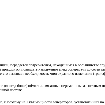
анций, передается потребителям, находящимся в большинстве сл
й приходится повышать напряжение электропередачи до cотен к
се это вызывает необходимость многократного изменения (транс
ве (иногда более) обмотки, связанные переменным магнитным п
нной частоте.
о, и поэтому на 1 квт мощности генераторов, установленных н