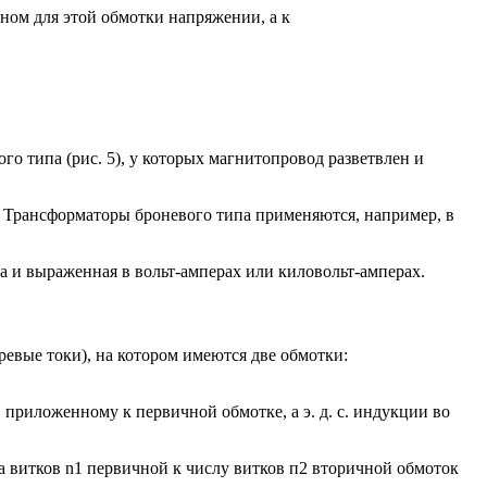
ном для этой обмотки напряжении, а к
 типа (рис. 5), у которых магнитопровод разветвлен и
 Трансформаторы броневого типа применяются, например, в
 и выраженная в вольт-амперах или киловольт-амперах.
ревые токи), на котором имеются две обмотки:
приложенному к первичной обмотке, а э. д. с. индукции во
а витков n1 первичной к числу витков п2 вторичной обмоток