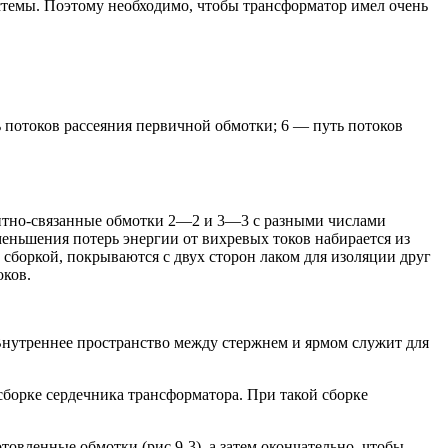
стемы. Поэтому необходимо, чтобы трансформатор имел очень
 потоков рассеяния первичной обмотки; 6 — путь потоков
нитно-связанные обмотки 2—2 и 3—3 с разными числами
еньшения потерь энергии от вихревых токов набирается из
 сборкой, покрываются с двух сторон лаком для изоляции друг
оков.
 Внутреннее пространство между стержнем и ярмом служит для
 сборке сердечника трансформатора. При такой сборке
овленные обмотки (рис.9-3), а затем окончательно, чтобы