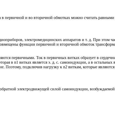
а в первичной и во вторичной обмотках можно считать равными 
диоприборов, электромедицинских аппаратов и т. д. При этом 
совмещены функции первичной и вторичной обмоток трансформат
ляются первичными. Ток в первичных витках образует в сердечн
торая в n1 витках является э. д. с. самоиндукции, а в остальны
ие. Поэтому, подключив нагрузку к n2 виткам, которые являются
братной электродвижущей силой самоиндукции, возбуждаемой в 