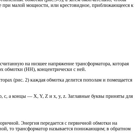
ное при малой мощности, или крестовидное, приближающееся к
считанную на низшее напряжение трансформатора, которая
 обмотки (НН), концентрически с ней.
орах (рис. 2) каждая обмотка делится пополам и помещается
с, а концы — X, Y, Z и х, y, z. Заглавные буквы приняты для
вторичной. Энергия передается с первичной обмотки на
ной, то трансформатор называется понижающим; в обратном