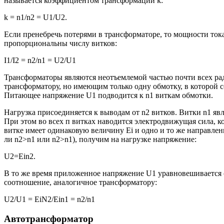
называется коэффициентом трансформации k:
k = n1/n2 = U1/U2.
Если пренебречь потерями в трансформаторе, то мощности ток
пропорциональны числу витков:
I1/I2 = n2/n1 = U2/U1
Трансформаторы являются неотъемлемой частью почти всех ра
трансформатору, но имеющим только одну обмотку, в которой 
Питающее напряжение U1 подводится к n1 виткам обмотки.
Нагрузка присоединяется к выводам от n2 витков. Витки n1 яв
При этом во всех п витках наводится электродвижущая сила, ко
витке имеет одинаковую величину Ei и одно и то же направлен
ли n2>n1 или n2>n1), получим на нагрузке напряжение:
U2=Ein2.
В то же время приложенное напряжение U1 уравновешивается о
соотношение, аналогичное трансформатору:
U2/U1 = EiN2/Ein1 = n2/n1
Автотрансформатор