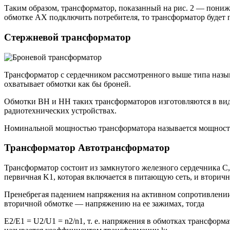
Таким образом, трансформатор, показанный на рис. 2 — пониж
обмотке АХ подключить потребителя, то трансформатор буде
Стержневой трансформатор
Трансформатор с сердечником рассмотренного выше типа назыв
охватывает обмотки как бы броней.
Обмотки ВН и НН таких трансформаторов изготовляются в вид
радиотехнических устройствах.
Номинальной мощностью трансформатора называется мощность 
Трансформатор Автотрансформатор
Трансформатор состоит из замкнутого железного сердечника С,
первичная K1, которая включается в питающую сеть, и вторичн
Пренебрегая падением напряжения на активном сопротивлении 
вторичной обмотке — напряжению на ее зажимах, тогда
E2/E1 = U2/U1 = n2/n1, т. е. напряжения в обмотках трансфор