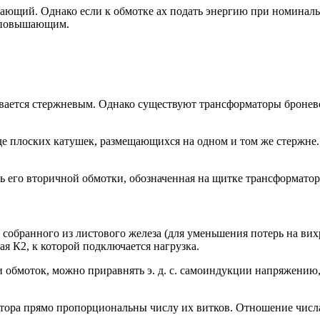
ающий. Однако если к обмотке ах подать энергию при номиналь
т повышающим.
ается стержневым. Однако существуют трансформаторы броневого
е плоских катушек, размещающихся на одном и том же стержне.
его вторичной обмотки, обозначенная на щитке трансформатора
 собранного из листового железа (для уменьшения потерь на вих
ая К2, к которой подключается нагрузка.
обмоток, можно приравнять э. д. с. самоиндукции напряжению, 
матора прямо пропорциональны числу их витков. Отношение числ