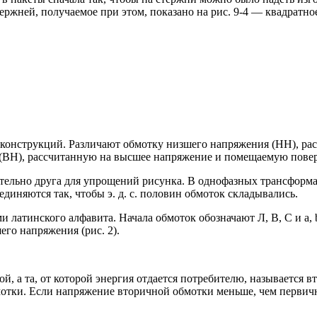
тержней, получаемое при этом, показано на рис. 9-4 — квадрат
конструкций. Различают обмотку низшего напряжения (НН), рас
(ВН), рассчитанную на высшее напряжение и помещаемую поверх
ельно друга для упрощений рисунка. В однофазных трансформат
иняются так, чтобы э. д. с. половин обмоток складывались.
латинского алфавита. Начала обмоток обозначают Л, В, С и a, b, 
го напряжения (рис. 2).
ой, а та, от которой энергия отдается потребителю, называется 
отки. Если напряжение вторичной обмотки меньше, чем первич