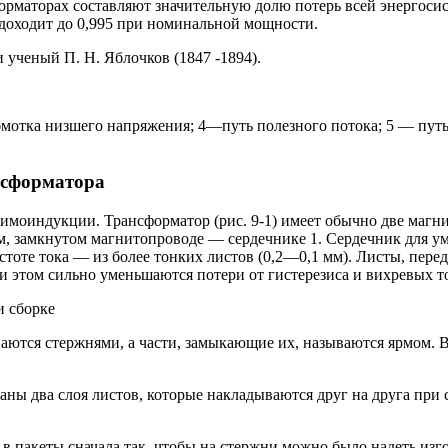
орматорах составляют значительную долю потерь всей энергоси
доходит до 0,995 при номинальной мощности.
ученый П. Н. Яблочков (1847 -1894).
мотка низшего напряжения; 4—путь полезного потока; 5 — путь
нсформатора
аимоиндукции. Трансформатор (рис. 9-1) имеет обычно две маг
м, замкнутом магнитопроводе — сердечнике 1. Сердечник для ум
оте тока — из более тонких листов (0,2—0,1 мм). Листы, перед
и этом сильно уменьшаются потери от гистерезиса и вихревых т
ываются стержнями, а части, замыкающие их, называются ярмом.
заны два слоя листов, которые накладываются друг на друга при
пакеты сначала так, чтобы на стержни можно было надеть изгот