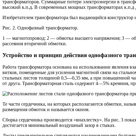
трансформаторов. Суммарные потери электроэнергии в трансф
высокий к.п.д. В современных мощных трансформаторах к.п.д 
Изобретателем трансформатора был выдающийся конструктор и 
Рис. 2. Однофазный трансформатор.
1 — магнитопровод; 2 — обмотка высшего напряжения; 3 — об
рассеяния вторичной обмотки.
Устройство и принцип действия однофазного тра
Работа трансформатора основана на использовании явления вз
витков, помещенные для усиления магнитной связи на стально
стальных листов толщиной 0,5—0,35 мм, а при повышенной част
от друга. Трансформаторная сталь содержит 4—5% кремния, пр
Те части сердечника, на которых располагаются обмотки, наз
размещения обмоток и называется окном.
Сборка сердечника производится «внахлестку». На рис. 3 пока
достигается минимальный воздушный зазор в стыках.
Листы предварительное стягиваются изолированными болтами в 