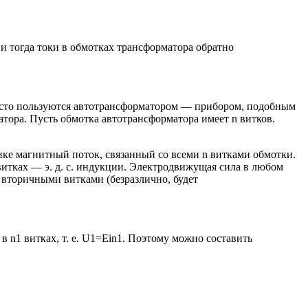
и тогда токи в обмотках трансформатора обратно
часто пользуются автотрансформатором — прибором, подобным
ора. Пусть обмотка автотрансформатора имеет n витков.
ике магнитный поток, связанный со всеми n витками обмотки.
х витках — э. д. с. индукции. Электродвижущая сила в любом
 вторичными витками (безразлично, будет
n1 витках, т. е. U1=Ein1. Поэтому можно составить