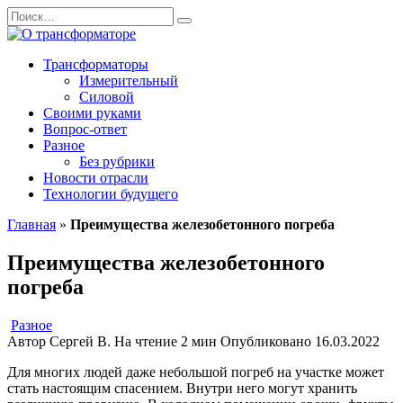
Перейти
Search
к
for:
содержанию
Трансформаторы
Измерительный
Силовой
Своими руками
Вопрос-ответ
Разное
Без рубрики
Новости отрасли
Технологии будущего
Главная
»
Преимущества железобетонного погреба
Преимущества железобетонного
погреба
Разное
Автор
Сергей В.
На чтение
2 мин
Опубликовано
16.03.2022
Для многих людей даже небольшой погреб на участке может
стать настоящим спасением. Внутри него могут хранить