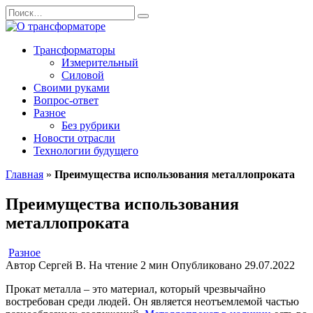
Перейти
Search
к
for:
содержанию
Трансформаторы
Измерительный
Силовой
Своими руками
Вопрос-ответ
Разное
Без рубрики
Новости отрасли
Технологии будущего
Главная
»
Преимущества использования металлопроката
Преимущества использования
металлопроката
Разное
Автор
Сергей В.
На чтение
2 мин
Опубликовано
29.07.2022
Прокат металла – это материал, который чрезвычайно
востребован среди людей. Он является неотъемлемой частью