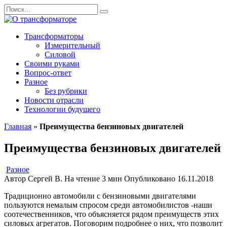
Перейти
Search
к
for:
содержанию
Трансформаторы
Измерительный
Силовой
Своими руками
Вопрос-ответ
Разное
Без рубрики
Новости отрасли
Технологии будущего
Главная
»
Преимущества бензиновых двигателей
Преимущества бензиновых двигателей
Разное
Автор
Сергей В.
На чтение
3 мин
Опубликовано
16.11.2018
Традиционно автомобили с бензиновыми двигателями
пользуются немалым спросом среди автомобилистов -наши
соотечественников, что объясняется рядом преимуществ этих
силовых агрегатов.
Поговорим подробнее о них, что позволит