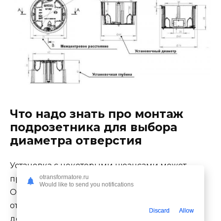
Что надо знать про монтаж
подрозетника для выбора
диаметра отверстия
Установка с некоторыми нюансами может
otransformatore.ru
производиться в стены из любых материалов.
Would like to send you notifications
Основные отличия есть между сверлением
отверстий в бетоне, кирпичах, гипсокартоне и
Discard
Allow
дереве, а монтаж в стенах из других