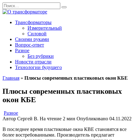
Перейти
Search
к
for:
содержанию
Трансформаторы
Измерительный
Силовой
Своими руками
Вопрос-ответ
Разное
Без рубрики
Новости отрасли
Технологии будущего
Главная
»
Плюсы современных пластиковых окон КБЕ
Плюсы современных пластиковых
окон КБЕ
Разное
Автор
Сергей В.
На чтение
2 мин
Опубликовано
04.11.2022
В последнее время пластиковые окна КВЕ становятся все
более востребованными.
Производитель предлагает