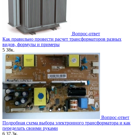
Вопрос-ответ
Как правильно провести расчет трансформаторов разных
видов, формулы и примеры
5
38к.
Вопрос-ответ
Подробная схема выбора электронного трансформатора и как
переделать своими руками
6
37.3к.