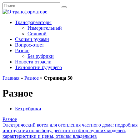
Перейти
Search
к
for:
содержанию
Трансформаторы
Измерительный
Силовой
Своими руками
Вопрос-ответ
Разное
Без рубрики
Новости отрасли
Технологии будущего
Главная
»
Разное
»
Страница 50
Разное
Без рубрики
Разное
Электрический котел для отопления частного дома: подробная
инструкция по выбору, рейтинг и обзор лучших моделей,
характеристики и цены, отзывы владельцев