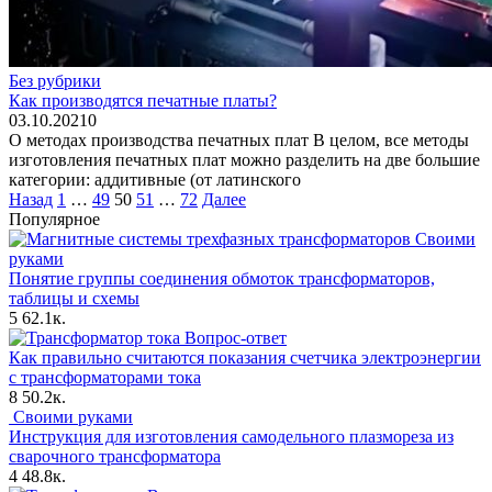
Без рубрики
Как производятся печатные платы?
03.10.2021
0
О методах производства печатных плат В целом, все методы
изготовления печатных плат можно разделить на две большие
категории: аддитивные (от латинского
Пагинация
Назад
1
…
49
50
51
…
72
Далее
записей
Популярное
Своими
руками
Понятие группы соединения обмоток трансформаторов,
таблицы и схемы
5
62.1к.
Вопрос-ответ
Как правильно считаются показания счетчика электроэнергии
с трансформаторами тока
8
50.2к.
Своими руками
Инструкция для изготовления самодельного плазмореза из
сварочного трансформатора
4
48.8к.