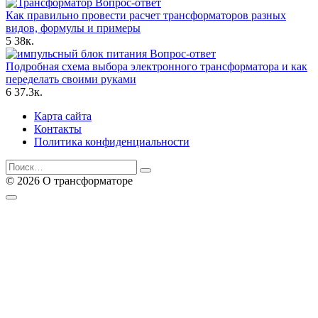
Вопрос-ответ
Как правильно провести расчет трансформаторов разных
видов, формулы и примеры
5
38к.
Вопрос-ответ
Подробная схема выбора электронного трансформатора и как
переделать своими руками
6
37.3к.
Карта сайта
Контакты
Политика конфиденциальности
Search
for:
© 2026 О трансформаторе