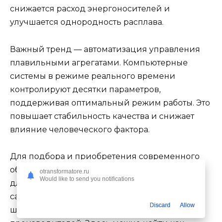
снижается расход энергоносителей и
улучшается однородность расплава.
Важный тренд — автоматизация управления
плавильными агрегатами. Компьютерные
системы в режиме реального времени
контролируют десятки параметров,
поддерживая оптимальный режим работы. Это
повышает стабильность качества и снижает
влияние человеческого фактора.
Для подбора и приобретения современного
оборудования, запчастей и комплектующих
otransformatore.ru
Would like to send you notifications
для производства минваты на
сайте
https://rwoolworld.ru/
представлен
Discard
Allow
широкий ассортимент от ведущих