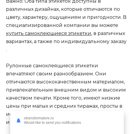
Важно: Оба типа этикеток доступны в
различных дизайнах, которые отличаются по
цвету, характеру, ощущениям и пригодности. В
специализированной компании вы можете
купить самоклеющиеся этикетки
, в различных
вариантах, а также по индивидуальному заказу
.
Рулонные самоклеящиеся этикетки
впечатляют своим разнообразием. Они
отличаются высококачественным материалом,
привлекательным внешним видом и высоким
качеством печати. Кроме того, имеют низкие
цены при малых и средних тиражах, просты в
использовании, очень прочны и могут иметь
otransformatore.ru
индивидуальный дизайн!
Would like to send you notifications