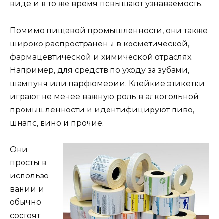
виде и в то же время повышают узнаваемость.
Помимо пищевой промышленности, они также
широко распространены в косметической,
фармацевтической и химической отраслях.
Например, для средств по уходу за зубами,
шампуня или парфюмерии. Клейкие этикетки
играют не менее важную роль в алкогольной
промышленности и идентифицируют пиво,
шнапс, вино и прочие.
Они
просты в
использо
вании и
обычно
состоят