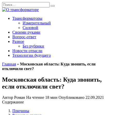
Перейти
Search
к
for:
содержанию
Трансформаторы
Измерительный
Силовой
Своими руками
Вопрос-ответ
Разное
Без рубрики
Новости отрасли
Технологии будущего
Главная
»
Московская область: Куда звонить, если
отключили свет?
Московская область: Куда звонить,
если отключили свет?
Автор
Роман
На чтение
18 мин
Опубликовано
22.09.2021
Содержание
Причины