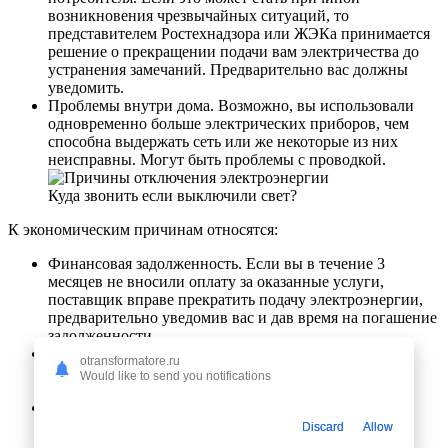
возникновения чрезвычайных ситуаций, то
представителем Ростехнадзора или ЖЭКа принимается
решение о прекращении подачи вам электричества до
устранения замечаний. Предварительно вас должны
уведомить.
Проблемы внутри дома. Возможно, вы использовали
одновременно больше электрических приборов, чем
способна выдержать сеть или же некоторые из них
неисправны. Могут быть проблемы с проводкой.
Куда звонить если выключили свет?
К экономическим причинам относятся:
Финансовая задолженность. Если вы в течение 3
месяцев не вносили оплату за оказанные услуги,
поставщик вправе прекратить подачу электроэнергии,
предварительно уведомив вас и дав время на погашение
задолженности.
Потребление электроэнергии без счетчиков. Это
otransformatore.ru
противоречит закону и считается получением
Would like to send you notifications
электричества обманным путем.
Потребление электроэнергии без заключенного
договора с эксплуатационной компанией тоже
Discard
Allow
незаконно.