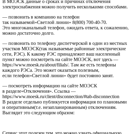
В МОЭСК данные о сроках и причинах отключения
электроснабжения можно получить несколькими способами.
— позвонить в компанию на телефон
так называемой«Светлой линии» 8(800) 700-40-70.
Это многоканальный телефон, ожидать ответа, к сожалению,
можно достаточно долго.
— позвонить по телефону диспетчерской в один из местных
участков МОЭСК(так называемые районные электрические
сети, РЭС). К какому РЭС принадлежит ваш населенный
пункт можно посмотреть на сайте МОЭСК, вот здесь —
https://www.moesk.ru/about/filials/. Там же есть телефоны
каждого РЭСа. Это может оказаться полезным,
если телефон«Светлой линии» будет постоянно занят.
— посмотреть информацию на сайте МОЭСК
в разделе«Отключения». Ссылка —
https://www.moesk.ru/client/disconnection/#tab-disconnection
В разделе отдельно публикуется информация по плановыми
и оперативным(т.е. незапланированным) отключениям.
Выглядит это следующим образом:
Сервис этот полезен тем, что можно узнать официальную