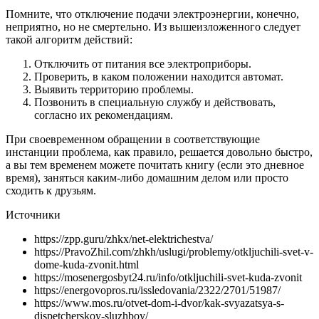
Помните, что отключение подачи электроэнергии, конечно,
неприятно, но не смертельно. Из вышеизложенного следует
такой алгоритм действий:
Отключить от питания все электроприборы.
Проверить, в каком положении находится автомат.
Выявить территорию проблемы.
Позвонить в специальную службу и действовать,
согласно их рекомендациям.
При своевременном обращении в соответствующие
инстанции проблема, как правило, решается довольно быстро,
а вы тем временем можете почитать книгу (если это дневное
время), заняться каким-либо домашним делом или просто
сходить к друзьям.
Источники
https://zpp.guru/zhkx/net-elektrichestva/
https://PravoZhil.com/zhkh/uslugi/problemy/otkljuchili-svet-v-
dome-kuda-zvonit.html
https://mosenergosbyt24.ru/info/otkljuchili-svet-kuda-zvonit
https://energovopros.ru/issledovania/2322/2701/51987/
https://www.mos.ru/otvet-dom-i-dvor/kak-svyazatsya-s-
dispetcherskoy-sluzhboy/