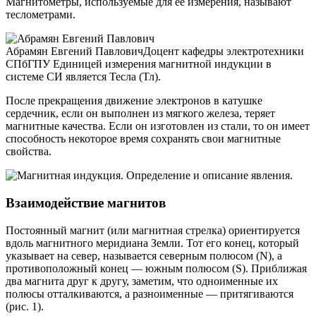
Магнитометры, используемые для ее измерения, называют
теслометрами.
Абрамян Евгений ПавловичДоцент кафедры электротехники
СПбГПУ Единицей измерения магнитной индукции в
системе СИ является Тесла (Тл).
После прекращения движение электронов в катушке
сердечник, если он выполнен из мягкого железа, теряет
магнитные качества. Если он изготовлен из стали, то он имеет
способность некоторое время сохранять свои магнитные
свойства.
Взаимодействие магнитов
Постоянный магнит (или магнитная стрелка) ориентируется
вдоль магнитного меридиана Земли. Тот его конец, который
указывает на север, называется северным полюсом (N), а
противоположный конец — южным полюсом (S). Приближая
два магнита друг к другу, заметим, что одноименные их
полюсы отталкиваются, а разноименные — притягиваются
(рис. 1).