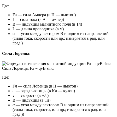
Где:
Fa — сила Ампера (в Н — ньютон)
I — сила тока (в А — ампер)
B — индукция магнитного поля (в Тл)
L — длина проводника (в м)
α — угол между вектором В и одним из направлений
(силы тока, скорости или др.; измеряется в рад. или
град.)
Сила Лоренца:
Сила Лоренца: Fл = qvB sinα
Где:
Fл — сила Лоренца (в Н — ньютон)
q — заряд частицы (в Кл — кулон)
v — скорость (в м/с)
B — индукция (в Тл)
α — угол между вектором В и одним из направлений
(силы тока, скорости, или др.; измеряется в рад. или
град.))