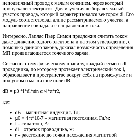
неподвижный провод с малым сечением, через который
пропускали электроток. Для изучения выбирался малый
участок провода, который характеризовался вектором dl. Его
модуль соответствовал длине рассматриваемого участка, а
направление совпадало с направлением тока.
Интересно. Лаплас Пьер Симон предложил считать током
даже движение одного электрона и на этом утверждении, с
помощью данного закона, доказал возможность определения
МП продвигающегося точечного заряда.
Согласно этому физическому правилу, каждый сегмент dl
проводника, по которому протекает электрический ток I,
образовывает в пространстве вокруг себя на промежутке r и
под углом α магнитное поле dB:
dB = µ0 *I*dl*sin α /4*π*r2,
где:
dB – магнитная индукция, Тл;
µ0 = 4 π*10-7 – магнитная постоянная, Гн/м;
I – сила тока, А;
dl – отрезок проводника, м;
r – расстояние до точки нахождения магнитной