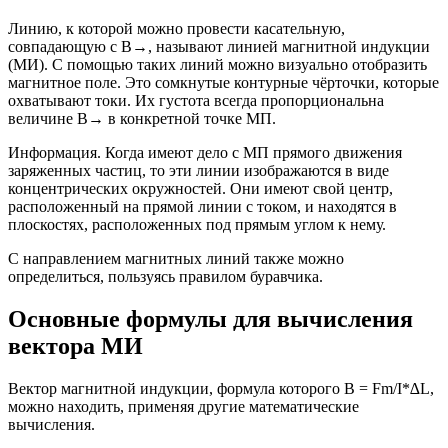
Линию, к которой можно провести касательную,
совпадающую с B→, называют линией магнитной индукции
(МИ). С помощью таких линий можно визуально отобразить
магнитное поле. Это сомкнутые контурные чёрточки, которые
охватывают токи. Их густота всегда пропорциональна
величине B→ в конкретной точке МП.
Информация. Когда имеют дело с МП прямого движения
заряженных частиц, то эти линии изображаются в виде
концентрических окружностей. Они имеют свой центр,
расположенный на прямой линии с током, и находятся в
плоскостях, расположенных под прямым углом к нему.
С направлением магнитных линий также можно
определиться, пользуясь правилом буравчика.
Основные формулы для вычисления
вектора МИ
Вектор магнитной индукции, формула которого B = Fm/I*∆L,
можно находить, применяя другие математические
вычисления.