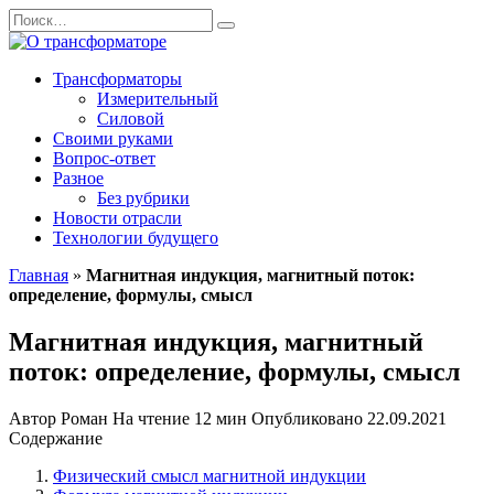
Перейти
Search
к
for:
содержанию
Трансформаторы
Измерительный
Силовой
Своими руками
Вопрос-ответ
Разное
Без рубрики
Новости отрасли
Технологии будущего
Главная
»
Магнитная индукция, магнитный поток:
определение, формулы, смысл
Магнитная индукция, магнитный
поток: определение, формулы, смысл
Автор
Роман
На чтение
12 мин
Опубликовано
22.09.2021
Содержание
Физический смысл магнитной индукции