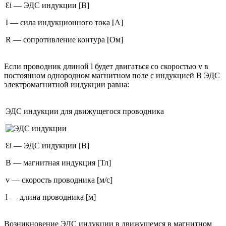
Ɛi — ЭДС индукции [В]
I — сила индукционного тока [А]
R — сопротивление контура [Ом]
Если проводник длиной l будет двигаться со скоростью ​v​ в
постоянном однородном магнитном поле с индукцией ​B​ ЭДС
электромагнитной индукции равна:
ЭДС индукции для движущегося проводника
Ɛi — ЭДС индукции [В]
B — магнитная индукция [Тл]
v — скорость проводника [м/с]
l — длина проводника [м]
Возникновение ЭДС индукции в движущемся в магнитном