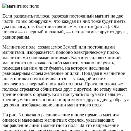
Если разделить полюса, разрезав постоянный магнит на две
части, то мы обнаружим, что каждая из них тоже будет иметь
два полюса, т. е. будет постоянным магнитом (рис. 2). Оба
полюса — северный и южный, — неотделимые друг от друга,
равноправны.
Магнитное поле, создаваемое Землей или постоянными
магнитами, изображается, подобно электрическому полю,
магнитными силовыми линиями. Картину силовых линий
магнитного поля какого-либо магнита можно получить,
помещая над ним лист бумаги, на котором насыпаны
равномерным слоем железные опилки. Попадая в магнитное
поле, опилки намагничиваются — у каждой из них
появляется северный и южный полюсы. Противоположные
полюсы стремятся сблизиться друг с другом, но этому мешает
трение опилок о бумагу. Если постучать по бумаге пальцем,
трение уменьшится и опилки притянутся друг к другу, образуя
цепочки, изображающие линии магнитного поля.
На рис. 3 показано расположение в поле прямого магнита
опилок и маленьких магнитных стрелок, указывающих
направление линий магнитного поля. За это направление
принято направление северного полюса магнитной стрелки.