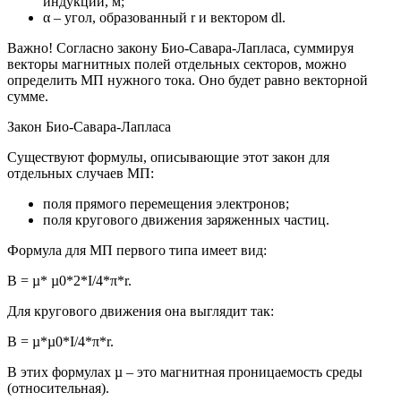
индукции, м;
α – угол, образованный r и вектором dl.
Важно! Согласно закону Био-Савара-Лапласа, суммируя
векторы магнитных полей отдельных секторов, можно
определить МП нужного тока. Оно будет равно векторной
сумме.
Закон Био-Савара-Лапласа
Существуют формулы, описывающие этот закон для
отдельных случаев МП:
поля прямого перемещения электронов;
поля кругового движения заряженных частиц.
Формула для МП первого типа имеет вид:
В = µ* µ0*2*I/4*π*r.
Для кругового движения она выглядит так:
В = µ*µ0*I/4*π*r.
В этих формулах µ – это магнитная проницаемость среды
(относительная).