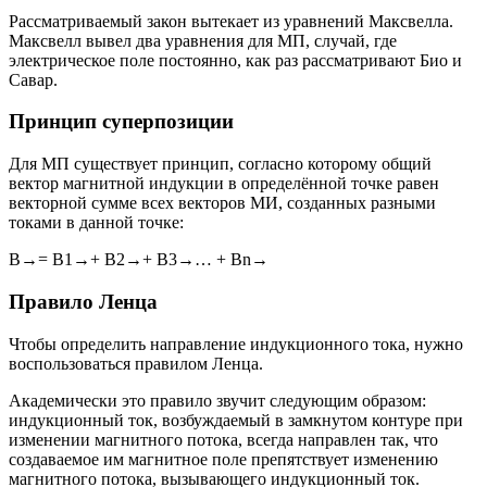
Рассматриваемый закон вытекает из уравнений Максвелла.
Максвелл вывел два уравнения для МП, случай, где
электрическое поле постоянно, как раз рассматривают Био и
Савар.
Принцип суперпозиции
Для МП существует принцип, согласно которому общий
вектор магнитной индукции в определённой точке равен
векторной сумме всех векторов МИ, созданных разными
токами в данной точке:
B→= B1→+ B2→+ B3→… + Bn→
Правило Ленца
Чтобы определить направление индукционного тока, нужно
воспользоваться правилом Ленца.
Академически это правило звучит следующим образом:
индукционный ток, возбуждаемый в замкнутом контуре при
изменении магнитного потока, всегда направлен так, что
создаваемое им магнитное поле препятствует изменению
магнитного потока, вызывающего индукционный ток.