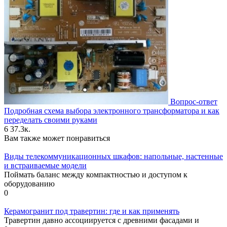
Вопрос-ответ
Подробная схема выбора электронного трансформатора и как
переделать своими руками
6
37.3к.
Вам также может понравиться
Виды телекоммуникационных шкафов: напольные, настенные
и встраиваемые модели
Поймать баланс между компактностью и доступом к
оборудованию
0
Керамогранит под травертин: где и как применять
Травертин давно ассоциируется с древними фасадами и