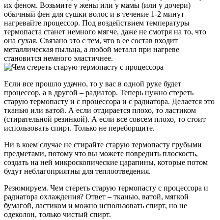
их феном. Возьмите у жены или у мамы (или у дочери)
обычный фен для сушки волос и в течение 1-2 минут
нагревайте процессор. Под воздействием температуры
термопаста станет немного мягче, даже не смотря на то, что
она сухая. Связано это с тем, что в ее состав входит
металлическая пыльца, а любой металл при нагреве
становится немного эластичнее.
Если все прошло удачно, то у вас в одной руке будет
процессор, а в другой – радиатор. Теперь нужно стереть
старую термопасту и с процессора и с радиатора. Делается это
тканью или ватой. А если отдирается плохо, то ластиком
(стирательной резинкой). А если все совсем плохо, то стоит
использовать спирт. Только не переборщите.
Ни в коем случае не стирайте старую термопасту грубыми
предметами, потому что вы можете повредить плоскость,
создать на ней микроскопические царапины, которые потом
будут неблагоприятны для теплоотведения.
Резюмируем. Чем стереть старую термопасту с процессора и
радиатора охлаждения? Ответ – тканью, ватой, мягкой
бумагой, ластиком и можно использовать спирт, но не
одеколон, только чистый спирт.