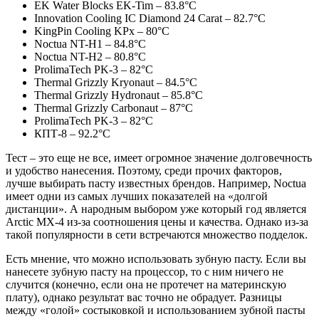
EK Water Blocks EK-Tim – 83.8°C
Innovation Cooling IC Diamond 24 Carat – 82.7°C
KingPin Cooling KPx – 80°C
Noctua NT-H1 – 84.8°C
Noctua NT-H2 – 80.8°C
ProlimaTech PK-3 – 82°C
Thermal Grizzly Kryonaut – 84.5°C
Thermal Grizzly Hydronaut – 85.8°C
Thermal Grizzly Carbonaut – 87°C
ProlimaTech PK-3 – 82°C
КПТ-8 – 92.2°C
Тест – это еще не все, имеет огромное значение долговечность
и удобство нанесения. Поэтому, среди прочих факторов,
лучше выбирать пасту известных брендов. Например, Noctua
имеет одни из самых лучших показателей на «долгой
дистанции». А народным выбором уже который год является
Arctic MX-4 из-за соотношения цены и качества. Однако из-за
такой популярности в сети встречаются множество подделок.
Есть мнение, что можно использовать зубную пасту. Если вы
нанесете зубную пасту на процессор, то с ним ничего не
случится (конечно, если она не протечет на материнскую
плату), однако результат вас точно не обрадует. Разницы
между «голой» состыковкой и использованием зубной пасты