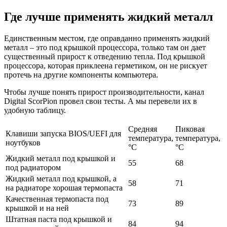
Где лучше применять жидкий металл
Единственным местом, где оправданно применять жидкий
металл – это под крышкой процессора, только там он дает
существенный прирост к отведению тепла. Под крышкой
процессора, которая приклеена герметиком, он не рискует
протечь на другие компоненты компьютера.
Чтобы лучше понять прирост производительности, канал
Digital ScorPion провел свои тесты. А мы перевели их в
удобную таблицу.
Средняя
Пиковая
Клавиши запуска BIOS/UEFI для
температура,
температура,
ноутбуков
°C
°C
Жидкий металл под крышкой и
55
68
под радиатором
Жидкий металл под крышкой, а
58
71
на радиаторе хорошая термопаста
Качественная термопаста под
73
89
крышкой и на ней
Штатная паста под крышкой и
84
94