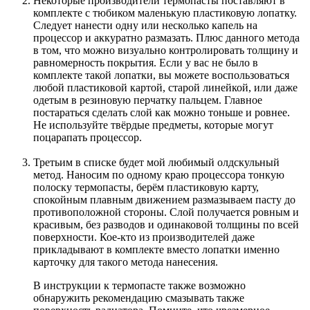
Некоторые производители термопасты поставляют в
комплекте с тюбиком маленькую пластиковую лопатку.
Следует нанести одну или несколько капель на
процессор и аккуратно размазать. Плюс данного метода
в том, что можно визуально контролировать толщину и
равномерность покрытия. Если у вас не было в
комплекте такой лопатки, вы можете воспользоваться
любой пластиковой картой, старой линейкой, или даже
одетым в резиновую перчатку пальцем. Главное
постараться сделать слой как можно тоньше и ровнее.
Не используйте твёрдые предметы, которые могут
поцарапать процессор.
Третьим в списке будет мой любимый олдскульный
метод. Наносим по одному краю процессора тонкую
полоску термопасты, берём пластиковую карту,
спокойным плавным движением размазываем пасту до
противоположной стороны. Слой получается ровным и
красивым, без разводов и одинаковой толщины по всей
поверхности. Кое-кто из производителей даже
прикладывают в комплекте вместо лопатки именно
карточку для такого метода нанесения.
В инструкции к термопасте также возможно
обнаружить рекомендацию смазывать также