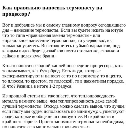
Как правильно наносить термопасту на
процессор?
Вот и добрались мы к самому главному вопросу сегодняшнего
дня – нанесение термопасты. Если вы будете искать на ютубе
что-то типа «правильная замена термопасты» или
«правильное нанесение термопасты», то уверяю вас, вы
только запутаетесь. Вы столкнетесь с уймой вариантов, под
каждым видео будет дизлайков почти столько же, сколько и
лайков и целая куча брани.
Кто-то наносит ее одной каплей посередине процессора, кто-
то намазывает, как бутерброд. Есть люди, которые
экспериментируют и наносят ее то по периметру, то в центр,
то плюсом, то крестом, то полоской, то в шахматном порядке.
И что? Разница в итоге 1-2 градуса!
Из прошлой статьи вы уже знаете, что теплопроводность
металла намного выше, чем теплопроводность даже самой
лучшей термопасты. Отсюда можно сделать вывод, что лучше,
если пасту мы будем использовать по минимуму. Существуют
люди, которые вообще не используют ее. Из крайности в
крайность короче. Просто запомните: термопаста необходима,
но наносите ее в минимальных количествах.