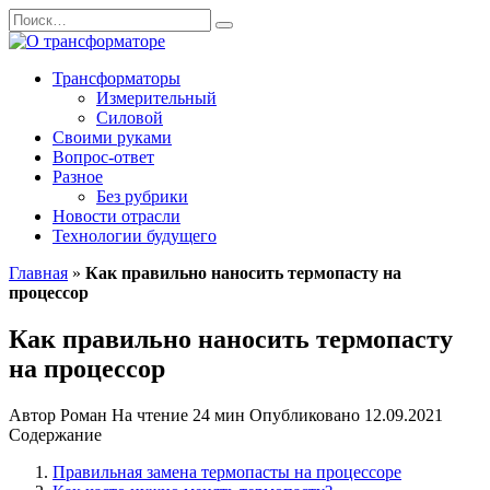
Перейти
Search
к
for:
содержанию
Трансформаторы
Измерительный
Силовой
Своими руками
Вопрос-ответ
Разное
Без рубрики
Новости отрасли
Технологии будущего
Главная
»
Как правильно наносить термопасту на
процессор
Как правильно наносить термопасту
на процессор
Автор
Роман
На чтение
24 мин
Опубликовано
12.09.2021
Содержание
Правильная замена термопасты на процессоре