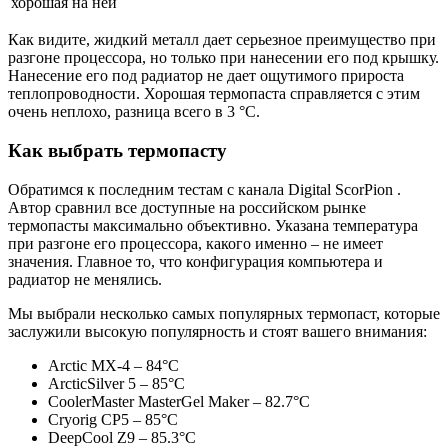
хорошая на ней
Как видите, жидкий металл дает серьезное преимущество при
разгоне процессора, но только при нанесении его под крышку.
Нанесение его под радиатор не дает ощутимого прироста
теплопроводности. Хорошая термопаста справляется с этим
очень неплохо, разница всего в 3 °C.
Как выбрать термопасту
Обратимся к последним тестам с канала Digital ScorPion .
Автор сравнил все доступные на российском рынке
термопасты максимально объективно. Указана температура
при разгоне его процессора, какого именно – не имеет
значения. Главное то, что конфигурация компьютера и
радиатор не менялись.
Мы выбрали несколько самых популярных термопаст, которые
заслужили высокую популярность и стоят вашего внимания:
Arctic MX-4 – 84°C
ArcticSilver 5 – 85°C
CoolerMaster MasterGel Maker – 82.7°C
Cryorig CP5 – 85°C
DeepCool Z9 – 85.3°C