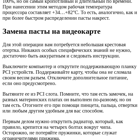
100%, но он самый кропотливый и длительный по времени.
При нанесении этим методом рабочая температура
процессора составляет +34…+82°С. То есть, аналогично, как и
при более быстром распределении пасты накрест.
Замена пасты на видеокарте
Для этой операции вам потребуется небольшая крестовая
отертка. Никаких особых специфических знаний не нужно,
достаточно быть аккуратным и следовать инструкции.
Выключите компьютер и открутите поддерживающую планку
PCI устройств. Поддерживайте карту, чтобы она не сломала
своим весом разъем. Отключите дополнительное питание,
если оно предусмотрено.
Вытяните ее из PCI слота. Помните, что там есть замочек, на
разных материнских платах он выполнен по-разному, но он
там есть. Отогните его при помощи пинцета, пальца, отвертки
или любым другим удобным для вас способом.
Первым делом нужно открутить радиатор, который, как
правило, крепится на четырех болтах вокруг чипа.
Осторожно, не потеряйте пружинки, которые служат
ограничителями прижима.