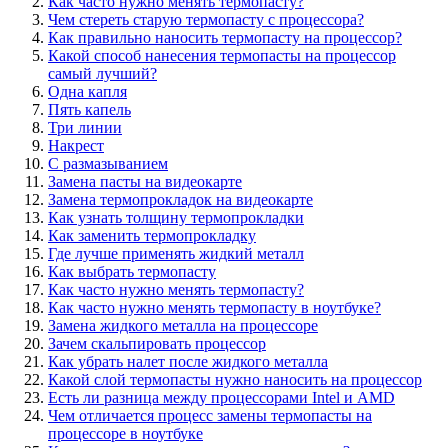
Как часто нужно менять термопасту?
Чем стереть старую термопасту с процессора?
Как правильно наносить термопасту на процессор?
Какой способ нанесения термопасты на процессор
самый лучший?
Одна капля
Пять капель
Три линии
Накрест
С размазыванием
Замена пасты на видеокарте
Замена термопрокладок на видеокарте
Как узнать толщину термопрокладки
Как заменить термопрокладку
Где лучше применять жидкий металл
Как выбрать термопасту
Как часто нужно менять термопасту?
Как часто нужно менять термопасту в ноутбуке?
Замена жидкого металла на процессоре
Зачем скальпировать процессор
Как убрать налет после жидкого металла
Какой слой термопасты нужно наносить на процессор
Есть ли разница между процессорами Intel и AMD
Чем отличается процесс замены термопасты на
процессоре в ноутбуке