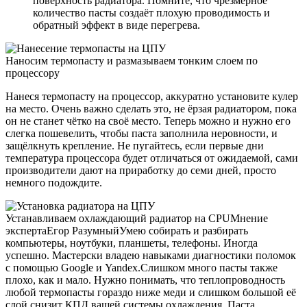
поверхность радиатора. Помните, что чрезмерное
количество пасты создаёт плохую проводимость и
обратный эффект в виде перегрева.
Наносим термопасту и размазываем тонким слоем по
процессору
Нанеся термопасту на процессор, аккуратно установите кулер
на место. Очень важно сделать это, не ёрзая радиатором, пока
он не станет чётко на своё место. Теперь можно и нужно его
слегка пошевелить, чтобы паста заполнила неровности, и
защёлкнуть крепление. Не пугайтесь, если первые дни
температура процессора будет отличаться от ожидаемой, сами
производители дают на приработку до семи дней, просто
немного подождите.
Устанавливаем охлаждающий радиатор на CPUМнение
экспертаЕгор РазумныйУмею собирать и разбирать
компьютеры, ноутбуки, планшеты, телефоны. Иногда
успешно. Мастерски владею навыками диагностики поломок
с помощью Google и Yandex.Слишком много пасты также
плохо, как и мало. Нужно понимать, что теплопроводность
любой термопасты гораздо ниже меди и слишком большой её
слой снизит КПД вашей системы охлаждения. Паста