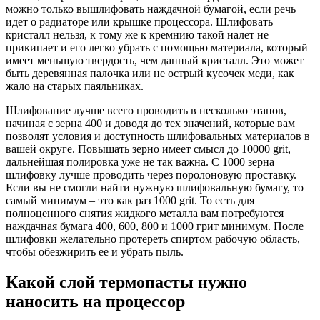
можно только вышлифовать наждачной бумагой, если речь
идет о радиаторе или крышке процессора. Шлифовать
кристалл нельзя, к тому же к кремнию такой налет не
прикипает и его легко убрать с помощью материала, который
имеет меньшую твердость, чем данный кристалл. Это может
быть деревянная палочка или не острый кусочек меди, как
жало на старых паяльниках.
Шлифование лучше всего проводить в несколько этапов,
начиная с зерна 400 и доводя до тех значений, которые вам
позволят условия и доступность шлифовальных материалов в
вашей округе. Повышать зерно имеет смысл до 10000 grit,
дальнейшая полировка уже не так важна. С 1000 зерна
шлифовку лучше проводить через поролоновую проставку.
Если вы не смогли найти нужную шлифовальную бумагу, то
самый минимум – это как раз 1000 grit. То есть для
полноценного снятия жидкого металла вам потребуются
наждачная бумага 400, 600, 800 и 1000 грит минимум. После
шлифовки желательно протереть спиртом рабочую область,
чтобы обезжирить ее и убрать пыль.
Какой слой термопасты нужно
наносить на процессор