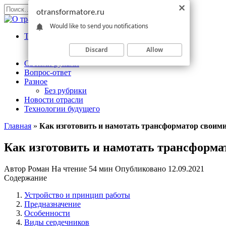
Перейти
Search
otransformatore.ru
к
for:
Would like to send you notifications
содержанию
Трансформаторы
Измерительный
Discard
Allow
Силовой
Своими руками
Вопрос-ответ
Разное
Без рубрики
Новости отрасли
Технологии будущего
Главная
»
Как изготовить и намотать трансформатор своим
Как изготовить и намотать трансформа
Автор
Роман
На чтение
54 мин
Опубликовано
12.09.2021
Содержание
Устройство и принцип работы
Предназначение
Особенности
Виды сердечников