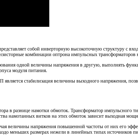
представляет собой инверторную высокоточную структуру с вхо
ранзисторные комбинации оптрона импульсных трансформаторов 
ования одной величины напряжения в другую, выполнять функци
рпуса модуля питания.
ИП является стабилизация величины выходного напряжения, по
тора в разнице намотки обмоток. Трансформатор импульсного ти
тва намотанных витков на этих обмоток зависит выходная мощн
чая величины напряжения повышенной частоты от них его эффект
раздо меньших размерах нежели в линейных типах источников пи