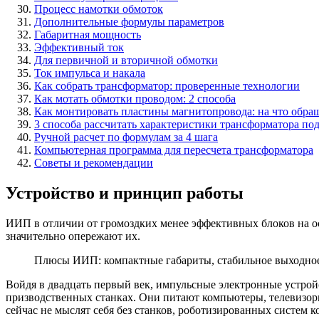
Процесс намотки обмоток
Дополнительные формулы параметров
Габаритная мощность
Эффективный ток
Для первичной и вторичной обмотки
Ток импульса и накала
Как собрать трансформатор: проверенные технологии
Как мотать обмотки проводом: 2 способа
Как монтировать пластины магнитопровода: на что обра
3 способа рассчитать характеристики трансформатора п
Ручной расчет по формулам за 4 шага
Компьютерная программа для пересчета трансформатора
Советы и рекомендации
Устройство и принцип работы
ИИП в отличии от громоздких менее эффективных блоков на 
значительно опережают их.
Плюсы ИИП: компактные габариты, стабильное выходное
Войдя в двадцать первый век, импульсные электронные устрой
призводственных станках. Они питают компьютеры, телевизо
сейчас не мыслят себя без станков, роботизированных систем