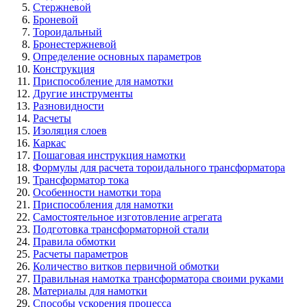
Стержневой
Броневой
Тороидальный
Бронестержневой
Определение основных параметров
Конструкция
Приспособление для намотки
Другие инструменты
Разновидности
Расчеты
Изоляция слоев
Каркас
Пошаговая инструкция намотки
Формулы для расчета тороидального трансформатора
Трансформатор тока
Особенности намотки тора
Приспособления для намотки
Самостоятельное изготовление агрегата
Подготовка трансформаторной стали
Правила обмотки
Расчеты параметров
Количество витков первичной обмотки
Правильная намотка трансформатора своими руками
Материалы для намотки
Способы ускорения процесса