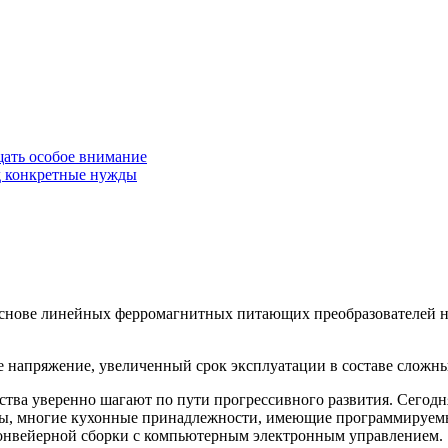
щать особое внимание
од конкретные нужды
основе линейных ферромагнитных питающих преобразователей н
 напряжение, увеличенный срок эксплуатации в составе слож
ства уверенно шагают по пути прогрессивного развития. Сегод
ры, многие кухонные принадлежности, имеющие программируемы
 конвейерной сборки с компьютерным электронным управлением.