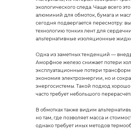
экологического следа. Чаще всего это
алюминий для обмоток, бумага и мас
сегодня подвергается пересмотру: в
технологию тонких лент для сердечни
альтернативные изоляционные жидко
Одна из заметных тенденций — внед
Аморфное железо снижает потери хол
эксплуатационные потери трансформа
экономия электроэнергии, но и сокр
энергосистемы. Такой подход хорошо
часто требует небольшого перерасчёт
В обмотках также видим альтернативы
но там, где позволяет масса и стоимо
однако требует иных методов термоо