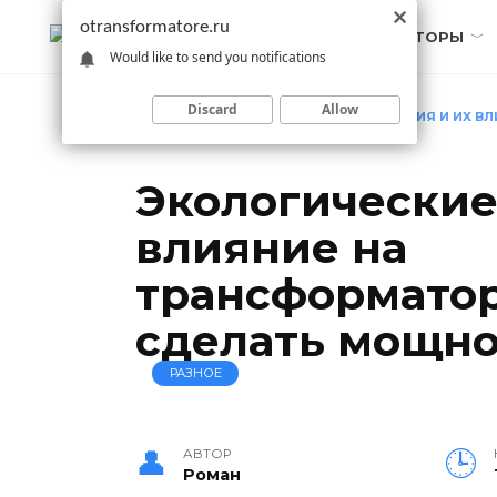
Перейти
otransformatore.ru
к
ТРАНСФОРМАТОРЫ
Would like to send you notifications
содержанию
Discard
Allow
ГЛАВНАЯ
»
ЭКОЛОГИЧЕСКИЕ ТРЕБОВАНИЯ И ИХ В
МОЩНОСТЬ ЧИСТОЙ
Экологические
влияние на
трансформатор
сделать мощно
РАЗНОЕ
АВТОР
Роман