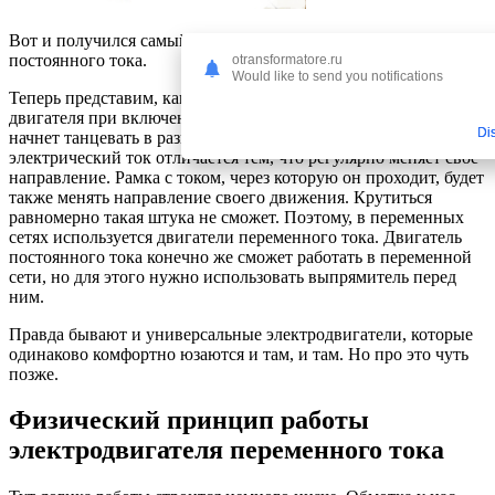
Вот и получился самый простой электрический двигатель
постоянного тока.
otransformatore.ru
Would like to send you notifications
Теперь представим, как будет выглядеть поведение такого
двигателя при включении в цепь с переменным током. Он
Di
начнет танцевать в разные стороны. Ведь переменный
электрический ток отличается тем, что регулярно меняет своё
направление. Рамка с током, через которую он проходит, будет
также менять направление своего движения. Крутиться
равномерно такая штука не сможет. Поэтому, в переменных
сетях используется двигатели переменного тока. Двигатель
постоянного тока конечно же сможет работать в переменной
сети, но для этого нужно использовать выпрямитель перед
ним.
Правда бывают и универсальные электродвигатели, которые
одинаково комфортно юзаются и там, и там. Но про это чуть
позже.
Физический принцип работы
электродвигателя переменного тока