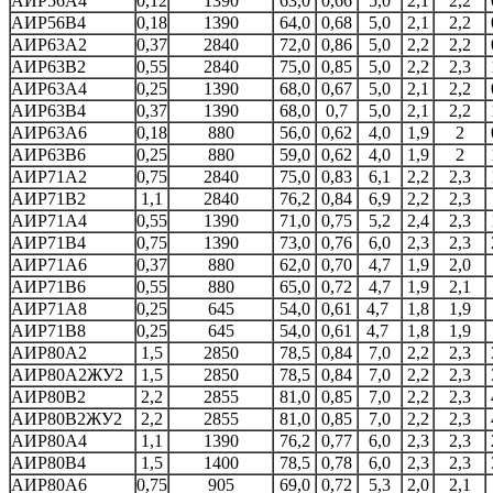
АИР56А4
0,12
1390
63,0
0,66
5,0
2,1
2,2
АИР56В4
0,18
1390
64,0
0,68
5,0
2,1
2,2
АИР63А2
0,37
2840
72,0
0,86
5,0
2,2
2,2
АИР63В2
0,55
2840
75,0
0,85
5,0
2,2
2,3
АИР63А4
0,25
1390
68,0
0,67
5,0
2,1
2,2
АИР63В4
0,37
1390
68,0
0,7
5,0
2,1
2,2
АИР63А6
0,18
880
56,0
0,62
4,0
1,9
2
АИР63В6
0,25
880
59,0
0,62
4,0
1,9
2
АИР71А2
0,75
2840
75,0
0,83
6,1
2,2
2,3
АИР71В2
1,1
2840
76,2
0,84
6,9
2,2
2,3
АИР71А4
0,55
1390
71,0
0,75
5,2
2,4
2,3
АИР71В4
0,75
1390
73,0
0,76
6,0
2,3
2,3
АИР71А6
0,37
880
62,0
0,70
4,7
1,9
2,0
АИР71В6
0,55
880
65,0
0,72
4,7
1,9
2,1
АИР71А8
0,25
645
54,0
0,61
4,7
1,8
1,9
АИР71В8
0,25
645
54,0
0,61
4,7
1,8
1,9
АИР80А2
1,5
2850
78,5
0,84
7,0
2,2
2,3
АИР80А2ЖУ2
1,5
2850
78,5
0,84
7,0
2,2
2,3
АИР80В2
2,2
2855
81,0
0,85
7,0
2,2
2,3
АИР80В2ЖУ2
2,2
2855
81,0
0,85
7,0
2,2
2,3
АИР80А4
1,1
1390
76,2
0,77
6,0
2,3
2,3
АИР80В4
1,5
1400
78,5
0,78
6,0
2,3
2,3
АИР80А6
0,75
905
69,0
0,72
5,3
2,0
2,1