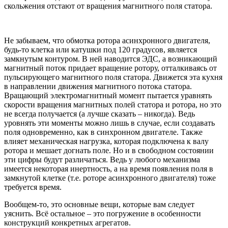
скольжения отстают от вращения магнитного поля статора.
Не забываем, что обмотка ротора асинхронного двигателя,
будь-то клетка или катушки под 120 градусов, является
замкнутым контуром. В ней наводится ЭДС, а возникающий
магнитный поток придает вращение ротору, отталкиваясь от
пульсирующего магнитного поля статора. Движется эта кухня
в направлении движения магнитного потока статора.
Вращающий электромагнитный момент пытается уравнять
скорости вращения магнитных полей статора и ротора, но это
не всегда получается (а лучше сказать – никогда). Ведь
уровнять эти моменты можно лишь в случае, если создавать
поля одновременно, как в синхронном двигателе. Также
влияет механическая нагрузка, которая подключена к валу
ротора и мешает догнать поле. Но и в свободном состоянии
эти цифры будут различаться. Ведь у любого механизма
имеется некоторая инертность, а на время появления поля в
замкнутой клетке (т.е. роторе асинхронного двигателя) тоже
требуется время.
Вообщем-то, это основные вещи, которые вам следует
уяснить. Всё остальное – это погружение в особенности
конструкций конкретных агрегатов.