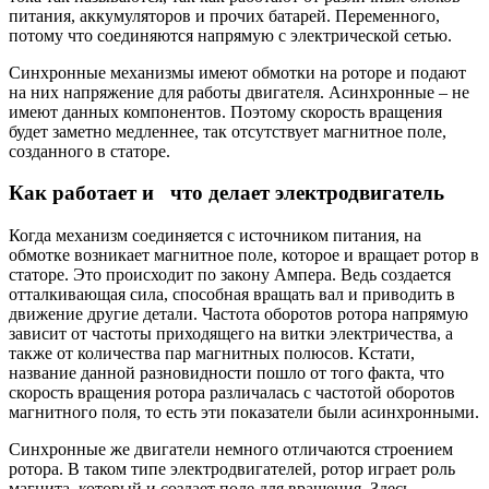
питания, аккумуляторов и прочих батарей. Переменного,
потому что соединяются напрямую с электрической сетью.
Синхронные механизмы имеют обмотки на роторе и подают
на них напряжение для работы двигателя. Асинхронные – не
имеют данных компонентов. Поэтому скорость вращения
будет заметно медленнее, так отсутствует магнитное поле,
созданного в статоре.
Как работает и что делает электродвигатель
Когда механизм соединяется с источником питания, на
обмотке возникает магнитное поле, которое и вращает ротор в
статоре. Это происходит по закону Ампера. Ведь создается
отталкивающая сила, способная вращать вал и приводить в
движение другие детали. Частота оборотов ротора напрямую
зависит от частоты приходящего на витки электричества, а
также от количества пар магнитных полюсов. Кстати,
название данной разновидности пошло от того факта, что
скорость вращения ротора различалась с частотой оборотов
магнитного поля, то есть эти показатели были асинхронными.
Синхронные же двигатели немного отличаются строением
ротора. В таком типе электродвигателей, ротор играет роль
магнита, который и создает поле для вращения. Здесь