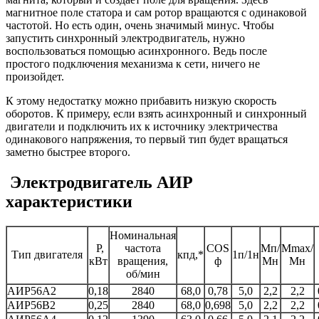
магнитное поле статора и сам ротор вращаются с одинаковой
частотой. Но есть один, очень значимый минус. Чтобы
запустить синхронный электродвигатель, нужно
воспользоваться помощью асинхронного. Ведь после
простого подключения механизма к сети, ничего не
произойдет.
К этому недостатку можно прибавить низкую скорость
оборотов. К примеру, если взять асинхронный и синхронный
двигатели и подключить их к источнику электричества
одинакового напряжения, то первый тип будет вращаться
заметно быстрее второго.
Электродвигатель АИР
характеристики
Номинальная
Р,
частота
COS
Мп/
Мmах/
Тип двигателя
кпд,*
1п/1н
кВт
вращения,
ф
Мн
Мн
об/мин
АИР56А2
0,18
2840
68,0
0,78
5,0
2,2
2,2
АИР56В2
0,25
2840
68,0
0,698
5,0
2,2
2,2