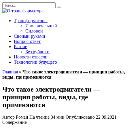
Перейти
Search
к
for:
содержанию
Трансформаторы
Измерительный
Силовой
Своими руками
Вопрос-ответ
Разное
Без рубрики
Новости отрасли
Технологии будущего
Главная
»
Что такое электродвигатели — принцип работы,
виды, где применяются
Что такое электродвигатели —
принцип работы, виды, где
применяются
Автор
Роман
На чтение
34 мин
Опубликовано
22.09.2021
Содержание