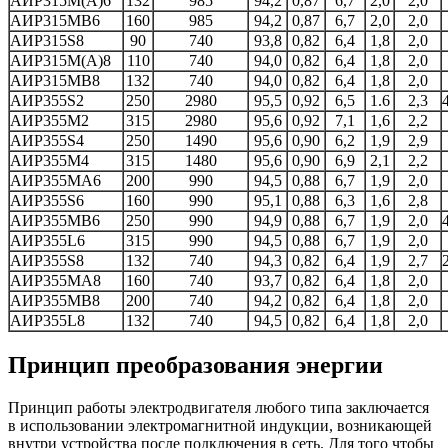
АИР315М(А)6
132
985
94,2
0,87
6,7
2,0
2,0
АИР315MВ6
160
985
94,2
0,87
6,7
2,0
2,0
АИР315S8
90
740
93,8
0,82
6,4
1,8
2,0
АИР315М(А)8
110
740
94,0
0,82
6,4
1,8
2,0
АИР315MВ8
132
740
94,0
0,82
6,4
1,8
2,0
АИР355S2
250
2980
95,5
0,92
6,5
1.6
2,3
АИР355M2
315
2980
95,6
0,92
7,1
1,6
2,2
АИР355S4
250
1490
95,6
0,90
6,2
1,9
2,9
АИР355M4
315
1480
95,6
0,90
6,9
2,1
2,2
АИР355MА6
200
990
94,5
0,88
6,7
1,9
2,0
АИР355S6
160
990
95,1
0,88
6,3
1,6
2,8
АИР355МВ6
250
990
94,9
0,88
6,7
1,9
2,0
АИР355L6
315
990
94,5
0,88
6,7
1,9
2,0
АИР355S8
132
740
94,3
0,82
6,4
1,9
2,7
АИР355MА8
160
740
93,7
0,82
6,4
1,8
2,0
АИР355MВ8
200
740
94,2
0,82
6,4
1,8
2,0
АИР355L8
132
740
94,5
0,82
6,4
1,8
2,0
Принцип преобразования энергии
Принцип работы электродвигателя любого типа заключается
в использовании электромагнитной индукции, возникающей
внутри устройства после подключения в сеть. Для того чтобы