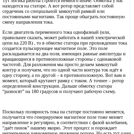
Тут логика работы строится немного иначе. Обмотка у нас
находится на статоре. А вот ротор представляет собой
сердечник со специальной замкнутой рамкой или
постоянными магнитами. Так проще обыграть постоянную
смену направления тока.
Если двигатель переменного тока однофазный (или,
правильнее сказать, может работать в нашей электрической
цепи на 220 В) , то в обмотке статора при прохождении тока
создается пульсирующее магнитное поле. Это поле
раскладывается на два поля, имеющих равные амплитуды и
вращающиеся в противоположные стороны с одинаковой
частотой. Для разложения мы просто делаем замкнутый
контур и получаем, что по одной части контура ток идёт в
одну сторону, а по другой – в противоположную. Вот вам и
момент, который крутанет рамку с током. А точнее – ротор
определенной конструкции. Дальше обмотку статора
“разносят” на 180 градусов и получают рабочую схему.
Поскольку полярность тока на статоре постоянно меняется,
получается что генерируемое магнитное поле тоже меняет
направление и регулярно, в соответствии с фазой колебания,
“даёт пинок” нашему якорю. Этот процесс и порождает
непрерывное равномерное движение ротора. Но есть тут один