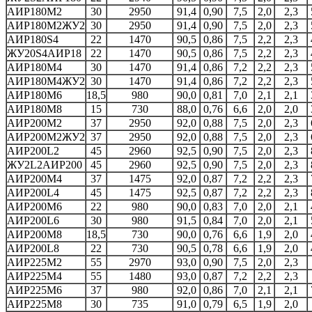
АИР180M2
30
2950
91,4
0,90
7,5
2,0
2,3
АИР180М2ЖУ2
30
2950
91,4
0,90
7,5
2,0
2,3
АИР180S4
22
1470
90,5
0,86
7,5
2,2
2,3
ЖУ20S4АИР18
22
1470
90,5
0,86
7,5
2,2
2,3
АИР180M4
30
1470
91,4
0,86
7,2
2,2
2,3
АИР180М4ЖУ2
30
1470
91,4
0,86
7,2
2,2
2,3
АИР180M6
18,5
980
90,0
0,81
7,0
2,1
2,1
АИР180M8
15
730
88,0
0,76
6,6
2,0
2,0
АИР200M2
37
2950
92,0
0,88
7,5
2,0
2,3
АИР200М2ЖУ2
37
2950
92,0
0,88
7,5
2,0
2,3
АИР200L2
45
2960
92,5
0,90
7,5
2,0
2,3
ЖУ2L2АИР200
45
2960
92,5
0,90
7,5
2,0
2,3
АИР200M4
37
1475
92,0
0,87
7,2
2,2
2,3
АИР200L4
45
1475
92,5
0,87
7,2
2,2
2,3
АИР200M6
22
980
90,0
0,83
7,0
2,0
2,1
АИР200L6
30
980
91,5
0,84
7,0
2,0
2,1
АИР200M8
18,5
730
90,0
0,76
6,6
1,9
2,0
АИР200L8
22
730
90,5
0,78
6,6
1,9
2,0
АИР225M2
55
2970
93,0
0,90
7,5
2,0
2,3
АИР225M4
55
1480
93,0
0,87
7,2
2,2
2,3
АИР225M6
37
980
92,0
0,86
7,0
2,1
2,1
АИР225M8
30
735
91,0
0,79
6,5
1,9
2,0