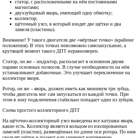
статор, с расположенными на нём постоянными
магнитами;
двухзубцовый якорь, имеющий одну обмотку;
коллектор;
щёточный узел, в который входят две щётки и два
ламеля (пластины).
Внимание! У такого двигателя две «мёртвые точки» (крайние
положения). В этих точках невозможно самозапускание, а
крутящий момент такого ДПТ неравномерен.
Статор, он же – индуктор, располагает в основном двумя
парами основных полюсов. В случае необходимости на нём
устанавливают добавочные. Это улучшает переключение на
коллекторе якоря.
Ротор, он же – якорь, должен иметь как минимум три зубца,
чтобы двигатель мог сам запускаться из каждой точки. При
этом в зону подключения стабильно попадает один из зубцов.
Схема простого коллекторного ДПТ
На щёточно-коллекторный узел выведены все катушки якоря,
какие есть. Коллектор является кольцом из изолированных
ламелей (пластин), размещённых по длине оси ротора. По ним
скользят щётки и подают или снимают напряжение.