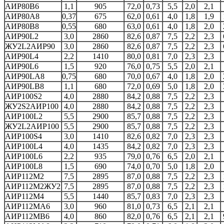
АИР80В6
1,1
905
72,0
0,73
5,5
2,0
2,1
АИР80А8
0,37
675
62,0
0,61
4,0
1,8
1,9
АИР80В8
0,55
680
63,0
0,61
4,0
1,8
2,0
АИР90L2
3,0
2860
82,6
0,87
7,5
2,2
2,3
ЖУ2L2АИР90
3,0
2860
82,6
0,87
7,5
2,2
2,3
АИР90L4
2,2
1410
80,0
0,81
7,0
2,3
2,3
АИР90L6
1,5
920
76,0
0,75
5,5
2,0
2,1
АИР90LA8
0,75
680
70,0
0,67
4,0
1,8
2,0
АИР90LB8
1,1
680
72,0
0,69
5,0
1,8
2,0
АИР100S2
4,0
2880
84,2
0,88
7,5
2,2
2,3
ЖУ2S2АИР100
4,0
2880
84,2
0,88
7,5
2,2
2,3
АИР100L2
5,5
2900
85,7
0,88
7,5
2,2
2,3
ЖУ2L2АИР100
5,5
2900
85,7
0,88
7,5
2,2
2,3
АИР100S4
3,0
1410
82,6
0,82
7,0
2,3
2,3
АИР100L4
4,0
1435
84,2
0,82
7,0
2,3
2,3
АИР100L6
2,2
935
79,0
0,76
6,5
2,0
2,1
АИР100L8
1,5
690
74,0
0,70
5,0
1,8
2,0
АИР112M2
7,5
2895
87,0
0,88
7,5
2,2
2,3
АИР112М2ЖУ2
7,5
2895
87,0
0,88
7,5
2,2
2,3
АИР112М4
5,5
1440
85,7
0,83
7,0
2,3
2,3
АИР112MA6
3,0
960
81,0
0,73
6,5
2,1
2,1
АИР112MB6
4,0
860
82,0
0,76
6,5
2,1
2,1