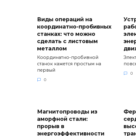
Виды операций на
Уст
координатно-пробивных
раб
станках: что можно
эле
сделать с листовым
эне
металлом
дви
Координатно-пробивной
Элек
станок кажется простым на
повс
первый
0
0
Магнитопроводы из
Фер
аморфной стали:
сер
прорыв в
выс
энергоэффективности
тра