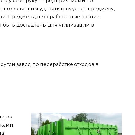
ют рука об руку с предприятиями по
 позволяет им удалять из мусора предметы,
и. Предметы, переработанные на этих
т быть доставлены для утилизации в
угой завод по переработке отходов в
нктов
ками.
на