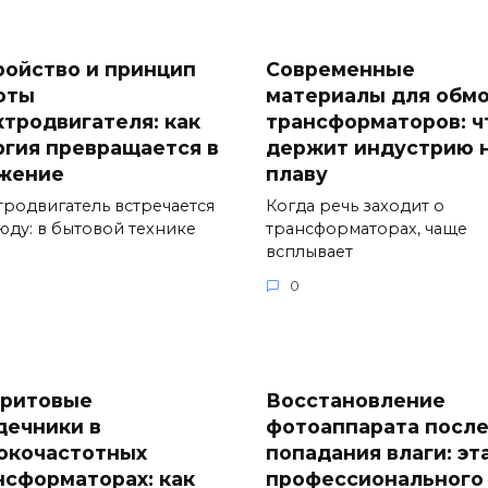
ройство и принцип
Современные
оты
материалы для обм
ктродвигателя: как
трансформаторов: ч
ргия превращается в
держит индустрию 
жение
плаву
тродвигатель встречается
Когда речь заходит о
юду: в бытовой технике
трансформаторах, чаще
всплывает
0
ритовые
Восстановление
дечники в
фотоаппарата посл
окочастотных
попадания влаги: эт
нсформаторах: как
профессионального