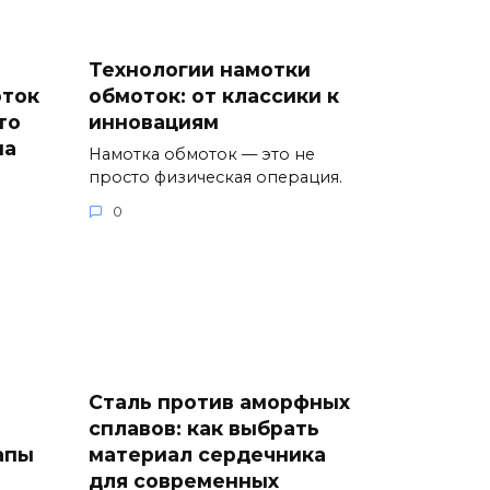
Технологии намотки
оток
обмоток: от классики к
то
инновациям
на
Намотка обмоток — это не
просто физическая операция.
0
Сталь против аморфных
е
сплавов: как выбрать
апы
материал сердечника
для современных