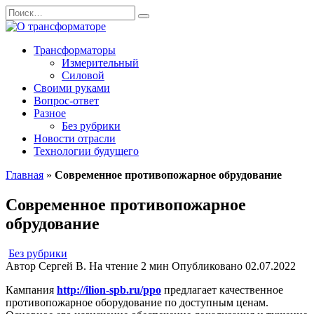
Перейти
Search
к
for:
содержанию
Трансформаторы
Измерительный
Силовой
Своими руками
Вопрос-ответ
Разное
Без рубрики
Новости отрасли
Технологии будущего
Главная
»
Современное противопожарное обрудование
Современное противопожарное
обрудование
Без рубрики
Автор
Сергей В.
На чтение
2 мин
Опубликовано
02.07.2022
Кампания
http://ilion-spb.ru/ppo
предлагает качественное
противопожарное оборудование по доступным ценам.