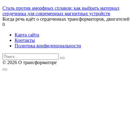
Сталь против аморфных сплавов: как выбрать материал
сердечника для современных магнитных устройств
Когда речь идёт о сердечниках трансформаторов, двигателей
0
Карта сайта
Контакты
Политика конфиденциальности
Search
for:
© 2026 О трансформаторе