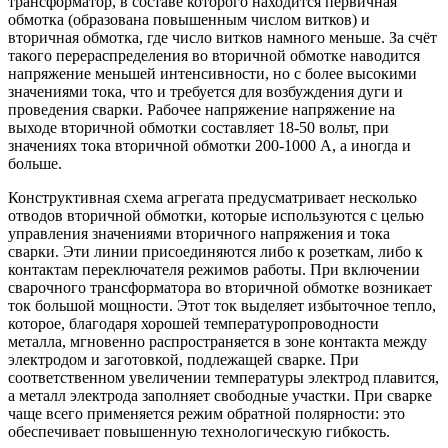
трансформатор, в составе которого находится первичная
обмотка (образована повышенным числом витков) и
вторичная обмотка, где число витков намного меньше. За счёт
такого перераспределения во вторичной обмотке наводится
напряжение меньшей интенсивности, но с более высокими
значениями тока, что и требуется для возбуждения дуги и
проведения сварки. Рабочее напряжение напряжение на
выходе вторичной обмотки составляет 18-50 вольт, при
значениях тока вторичной обмотки 200-1000 А, а иногда и
больше.
Конструктивная схема агрегата предусматривает несколько
отводов вторичной обмотки, которые используются с целью
управления значениями вторичного напряжения и тока
сварки. Эти линии присоединяются либо к розеткам, либо к
контактам переключателя режимов работы. При включении
сварочного трансформатора во вторичной обмотке возникает
ток большой мощности. Этот ток выделяет избыточное тепло,
которое, благодаря хорошей температуропроводности
металла, мгновенно распространяется в зоне контакта между
электродом и заготовкой, подлежащей сварке. При
соответственном увеличении температуры электрод плавится,
а металл электрода заполняет свободные участки. При сварке
чаще всего применяется режим обратной полярности: это
обеспечивает повышенную технологическую гибкость.