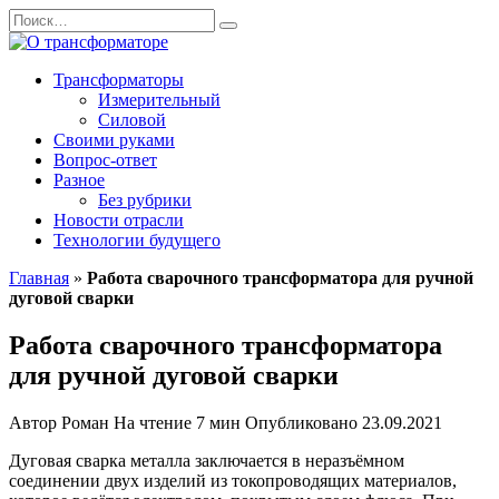
Перейти
Search
к
for:
содержанию
Трансформаторы
Измерительный
Силовой
Своими руками
Вопрос-ответ
Разное
Без рубрики
Новости отрасли
Технологии будущего
Главная
»
Работа сварочного трансформатора для ручной
дуговой сварки
Работа сварочного трансформатора
для ручной дуговой сварки
Автор
Роман
На чтение
7 мин
Опубликовано
23.09.2021
Дуговая сварка металла заключается в неразъёмном
соединении двух изделий из токопроводящих материалов,