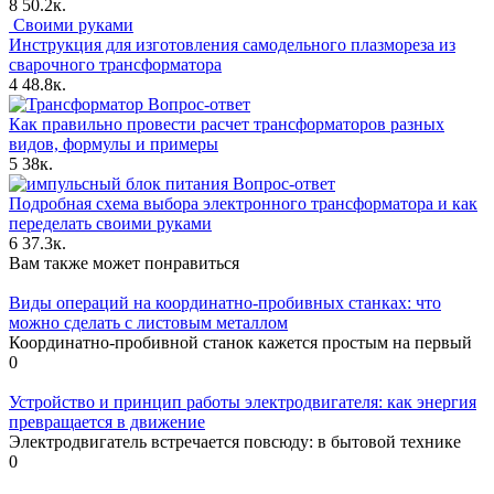
8
50.2к.
Своими руками
Инструкция для изготовления самодельного плазмореза из
сварочного трансформатора
4
48.8к.
Вопрос-ответ
Как правильно провести расчет трансформаторов разных
видов, формулы и примеры
5
38к.
Вопрос-ответ
Подробная схема выбора электронного трансформатора и как
переделать своими руками
6
37.3к.
Вам также может понравиться
Виды операций на координатно-пробивных станках: что
можно сделать с листовым металлом
Координатно-пробивной станок кажется простым на первый
0
Устройство и принцип работы электродвигателя: как энергия
превращается в движение
Электродвигатель встречается повсюду: в бытовой технике
0