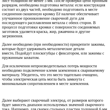
лист толщиной не менее 5 мм. После проверки цепи пробным
разрядом, необходима подготовка металла: если конструкция
состоит из двух частей, необходимо подготовить в месте
соединения скошенную кромку Её наличие обеспечивает
улучшенное проникновение сварочной дуги для
последующего расплавления металла с обеих сторон. В
процессе подготовки кромки с поверхности соединяемых
заготовок удаляется краска, жир, ржавчина и другие
загрязнения.
Далее необходимо (при необходимости) прикрепите зажимы,
которые будут удерживать металлические детали
вместе
.
Подойдут плоскогубцы с фиксатором, или зажимы с
пружинным захватом.
Для исключения непроизводительных потерь мощности
необходимо подключение клемм заземления к свариваемому
материалу. Убедитесь, что это место тщательно очищено,
чтобы электрическая цепь могла быть замкнута с
минимальным сопротивлением в месте заземления.
Далее выбирают сварочный электрод, от размеров которого
будет зависеть диапазон используемых значений сварочного
тока.
Например, для сварки стальных пластин толщиной 6 мм