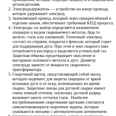
детали/деталям.
Электрододержатель — устройство на конце провода,
которое удерживает электрод.
Заземляющий провод, который через прикреплённый к
изделию зажим, обеспечивает требуемый КПД процесса.
Электроды: их выбор определяется назначением
операции и видом свариваемого металла, будь то
железо, сталь или алюминий. Типичный электрод
состоит из стержня, покрытого флюсом, который горит
для поддержания дуги. При этом в зоне сварного шва
потребляется кислород и выделяется углекислый газ.
Защитная обмазка предотвращает окисление и
выгорание основного металла в дуге. Диаметр
электрода зависит от мощности сварочного
трансформатора.
Сварочный щиток, представляющий собой маску,
которую надевают для защиты сварщика от яркой
вспышки дуги и от искр, возникающих во время
сварки. Защитные линзы для дуговой сварки имеют
очень темный оттенок, поскольку дуговой разряд
вызывает ожоги сетчатки глаза. Наиболее
востребованными сварочными щитками считаются
самозатемняющиеся сварочные экраны, которые
снабжаются линзами с автоматическим затемнением.