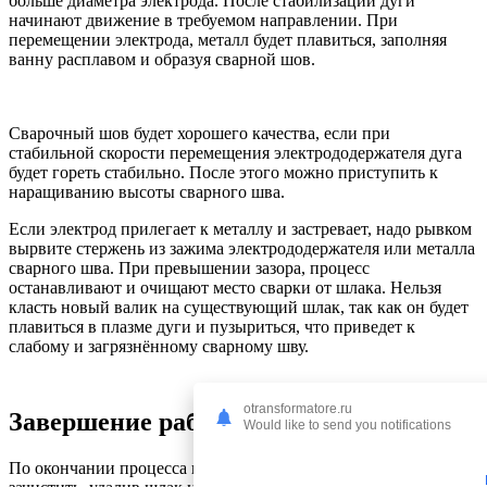
больше диаметра электрода. После стабилизации дуги
начинают движение в требуемом направлении. При
перемещении электрода, металл будет плавиться, заполняя
ванну расплавом и образуя сварной шов.
Сварочный шов будет хорошего качества, если при
стабильной скорости перемещения электрододержателя дуга
будет гореть стабильно. После этого можно приступить к
наращиванию высоты сварного шва.
Если электрод прилегает к металлу и застревает, надо рывком
вырвите стержень из зажима электрододержателя или металла
сварного шва. При превышении зазора, процесс
останавливают и очищают место сварки от шлака. Нельзя
класть новый валик на существующий шлак, так как он будет
плавиться в плазме дуги и пузыриться, что приведет к
слабому и загрязнённому сварному шву.
otransformatore.ru
Завершение работ
Would like to send you notifications
По окончании процесса готовый сварной шов следует