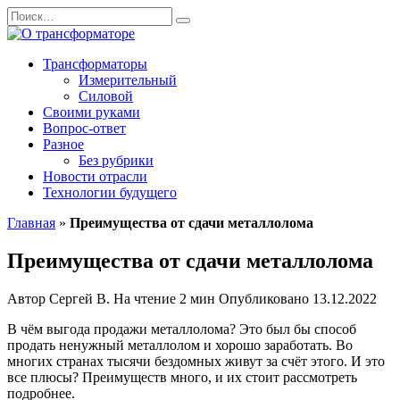
Перейти
Search
к
for:
содержанию
Трансформаторы
Измерительный
Силовой
Своими руками
Вопрос-ответ
Разное
Без рубрики
Новости отрасли
Технологии будущего
Главная
»
Преимущества от сдачи металлолома
Преимущества от сдачи металлолома
Автор
Сергей В.
На чтение
2 мин
Опубликовано
13.12.2022
В чём выгода продажи металлолома? Это был бы способ
продать ненужный металлолом и хорошо заработать. Во
многих странах тысячи бездомных живут за счёт этого. И это
все плюсы? Преимуществ много, и их стоит рассмотреть
подробнее.