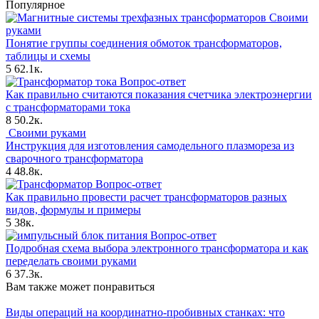
Популярное
Своими
руками
Понятие группы соединения обмоток трансформаторов,
таблицы и схемы
5
62.1к.
Вопрос-ответ
Как правильно считаются показания счетчика электроэнергии
с трансформаторами тока
8
50.2к.
Своими руками
Инструкция для изготовления самодельного плазмореза из
сварочного трансформатора
4
48.8к.
Вопрос-ответ
Как правильно провести расчет трансформаторов разных
видов, формулы и примеры
5
38к.
Вопрос-ответ
Подробная схема выбора электронного трансформатора и как
переделать своими руками
6
37.3к.
Вам также может понравиться
Виды операций на координатно-пробивных станках: что