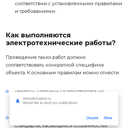
соответствии с установленными правилами
и требованиями.
Как выполняются
электротехнические работы?
Проведение таких работ должно
соответствовать конкретной специфике
объекта. К основным правилам можно отнести:
уровень нагрузки на электросети не
otransformatore.ru
должен превышать оптимальные
Would like to send you notifications
показатели;
во внимание принимают экологические
Discard
Allow
стандарты, касающиеся особенностей