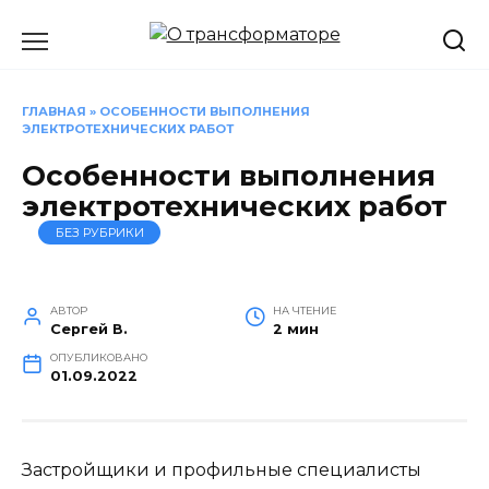
Перейти
к
содержанию
ГЛАВНАЯ
»
ОСОБЕННОСТИ ВЫПОЛНЕНИЯ
ЭЛЕКТРОТЕХНИЧЕСКИХ РАБОТ
Особенности выполнения
электротехнических работ
БЕЗ РУБРИКИ
АВТОР
НА ЧТЕНИЕ
Сергей В.
2 мин
ОПУБЛИКОВАНО
01.09.2022
Застройщики и профильные специалисты