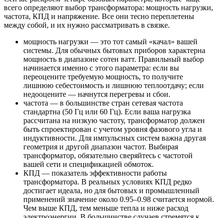
всего определяют выбор трансформатора: мощность нагрузки,
частота, КПД и напряжение. Все они тесно переплетены
между собой, и их нужно рассматривать в связке.
мощность нагрузки — это тот самый «качал» вашей
системы. Для обычных бытовых приборов характерна
мощность в диапазоне сотен ватт. Правильный выбор
начинается именно с этого параметра: если вы
переоцените требуемую мощность, то получите
лишнюю себестоимость и лишнюю теплоотдачу; если
недооцените — начнутся перегревы и сбои.
частота — в большинстве стран сетевая частота
стандартна (50 Гц или 60 Гц). Если ваша нагрузка
рассчитана на низкую частоту, трансформатор должен
быть спроектирован с учетом уровня фазового угла и
индуктивности. Для импульсных систем важна другая
геометрия и другой диапазон частот. Выбирая
трансформатор, обязательно сверяйтесь с частотой
вашей сети и спецификацией обмоток.
КПД — показатель эффективности работы
трансформатора. В реальных условиях КПД редко
достигает идеала, но для бытовых и промышленный
применений значение около 0.95–0.98 считается нормой.
Чем выше КПД, тем меньше тепла и ниже расход
электроэнергии. В большинстве случаев стремятся к