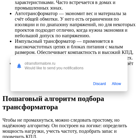
характеристиками. Часто встречается в домах и
промышленных зонах.
Автотрансформатор — экономит вес и материалы за
счёт общей обмотки. У него есть ограничения по
изоляции и по диапазону напряжений, но для некоторых
проектов подходит отлично, когда нужна экономия и
небольшой допуск по напряжению.
Импульсный трансформатор — применяется в
высокочастотных цепях и блоках питания с малым
размером. Обеспечивает компактность и высокий КПД,
но требует точной реализации и ограждения для помех.
Изолирующий (изолированный) трансформатор — даёт
otransformatore.ru
Would like to send you notifications
полную электрическую изоляцию между входом и
выходом. Это важно для защиты оборудования и
оператора, особенно в медицинских или
Discard
Allow
чувствительных приложениях.
Пошаговый алгоритм подбора
трансформатора
Чтобы не промахнуться, можно следовать простому, но
надёжному алгоритму. Он построен на логике: определить
мощность нагрузки, учесть частоту, подобрать запас и
проверить КПД.