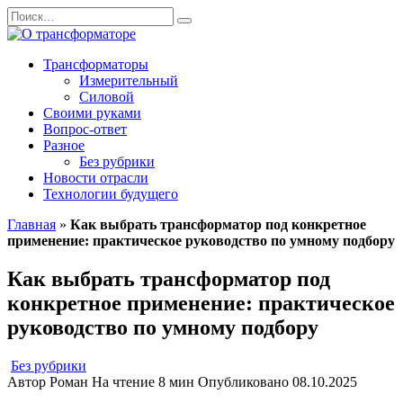
Перейти
Search
к
for:
содержанию
Трансформаторы
Измерительный
Силовой
Своими руками
Вопрос-ответ
Разное
Без рубрики
Новости отрасли
Технологии будущего
Главная
»
Как выбрать трансформатор под конкретное
применение: практическое руководство по умному подбору
Как выбрать трансформатор под
конкретное применение: практическое
руководство по умному подбору
Без рубрики
Автор
Роман
На чтение
8 мин
Опубликовано
08.10.2025