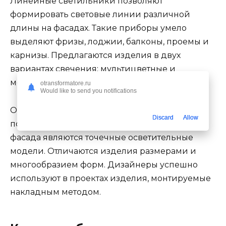
Линейные светильники позволяют
формировать световые линии различной
длины на фасадах. Такие приборы умело
выделяют фризы, лоджии, балконы, проемы и
карнизы. Предлагаются изделия в двух
вариантах свечения: мультицветные и
монохромные.
otransformatore.ru
Would like to send you notifications
Оптимальным решением для локальной
Discard
Allow
подсветки и выделение значимых деталей
фасада являются точечные осветительные
модели. Отличаются изделия размерами и
многообразием форм. Дизайнеры успешно
используют в проектах изделия, монтируемые
накладным методом.