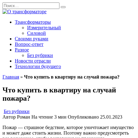
Перейти
Search
к
for:
содержанию
Трансформаторы
Измерительный
Силовой
Своими руками
Вопрос-ответ
Разное
Без рубрики
Новости отрасли
Технологии будущего
Главная
»
Что купить в квартиру на случай пожара?
Что купить в квартиру на случай
пожара?
Без рубрики
Автор
Роман
На чтение
3 мин
Опубликовано
25.01.2023
Пожар — страшное бедствие, которое уничтожает имущество
и может даже стоить жизни. Поэтому важно предусмотреть