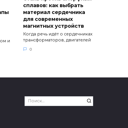
е
сплавов: как выбрать
апы
материал сердечника
для современных
магнитных устройств
Когда речь идёт о сердечниках
трансформаторов, двигателей
вом и
0
Search
for: