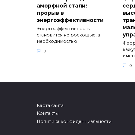
аморфной стали:
сер
прорыв в
выс
энергоэффективности
тра
мал
Энергоэффективность
упр
становится не роскошью, а
необходимостью
Ферр
кажу
0
имен
0
Карта сайта
Контакты
Политика конфиденциальности