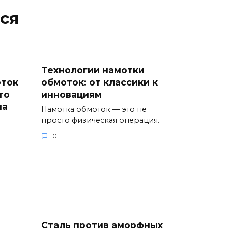
ся
Технологии намотки
оток
обмоток: от классики к
то
инновациям
на
Намотка обмоток — это не
просто физическая операция.
0
Сталь против аморфных