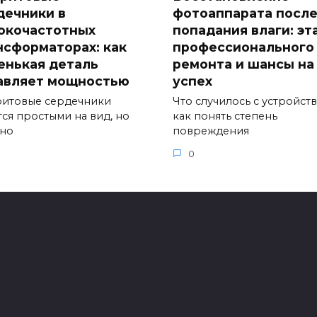
дечники в
фотоаппарата посл
окочастотных
попадания влаги: эт
нсформаторах: как
профессионального
енькая деталь
ремонта и шансы на
авляет мощностью
успех
итовые сердечники
Что случилось с устройст
тся простыми на вид, но
как понять степень
но
повреждения
0