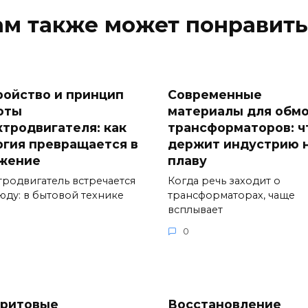
ам также может понравить
ройство и принцип
Современные
оты
материалы для обм
ктродвигателя: как
трансформаторов: ч
ргия превращается в
держит индустрию 
жение
плаву
тродвигатель встречается
Когда речь заходит о
юду: в бытовой технике
трансформаторах, чаще
всплывает
0
ритовые
Восстановление