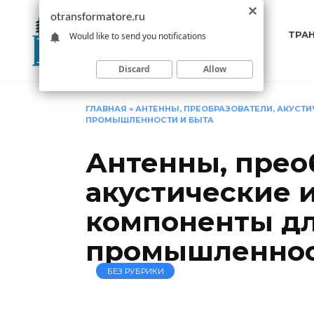
Перейти
otransformatore.ru
к
ТРА
Would like to send you notifications
содержанию
Discard
Allow
ГЛАВНАЯ
»
АНТЕННЫ, ПРЕОБРАЗОВАТЕЛИ, АКУСТ
ПРОМЫШЛЕННОСТИ И БЫТА
Антенны, прео
акустические 
компоненты д
промышленнос
БЕЗ РУБРИКИ