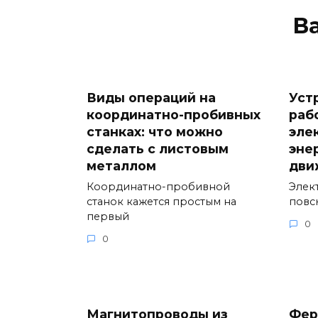
В
Виды операций на
Уст
координатно-пробивных
раб
станках: что можно
эле
сделать с листовым
эне
металлом
дви
Координатно-пробивной
Элек
станок кажется простым на
повс
первый
0
0
Магнитопроводы из
Фер