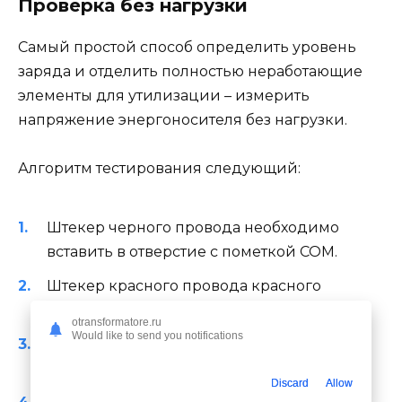
Проверка без нагрузки
Самый простой способ определить уровень
заряда и отделить полностью неработающие
элементы для утилизации – измерить
напряжение энергоносителя без нагрузки.
Алгоритм тестирования следующий:
Штекер черного провода необходимо
вставить в отверстие с пометкой СОМ.
Штекер красного провода красного
вставить в отверстие с пометкой VΩmA.
otransformatore.ru
Would like to send you notifications
Выбрать предел измерения до 20В в
режиме постоянного напряжения.
Discard
Allow