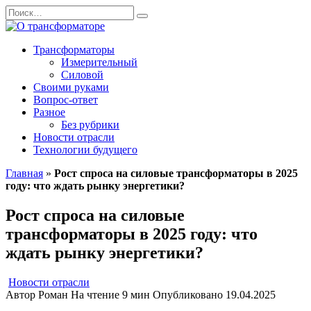
Перейти
Search
к
for:
содержанию
Трансформаторы
Измерительный
Силовой
Своими руками
Вопрос-ответ
Разное
Без рубрики
Новости отрасли
Технологии будущего
Главная
»
Рост спроса на силовые трансформаторы в 2025
году: что ждать рынку энергетики?
Рост спроса на силовые
трансформаторы в 2025 году: что
ждать рынку энергетики?
Новости отрасли
Автор
Роман
На чтение
9 мин
Опубликовано
19.04.2025