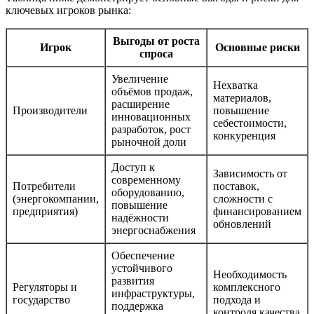
ключевых игроков рынка:
Выгоды от роста
Игрок
Основные риски
спроса
Увеличение
Нехватка
объёмов продаж,
материалов,
расширение
Производители
повышение
инновационных
себестоимости,
разработок, рост
конкуренция
рыночной доли
Доступ к
Зависимость от
современному
Потребители
поставок,
оборудованию,
(энергокомпании,
сложности с
повышение
предприятия)
финансированием
надёжности
обновлений
энергоснабжения
Обеспечение
устойчивого
Необходимость
развития
Регуляторы и
комплексного
инфраструктуры,
государство
подхода и
поддержка
контроля качества