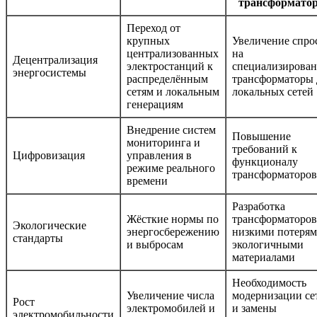
трансформато
Переход от
крупных
Увеличение спро
централизованных
на
Децентрализация
электростанций к
специализирова
энергосистемы
распределённым
трансформаторы 
сетям и локальным
локальных сетей
генерациям
Внедрение систем
Повышение
мониторинга и
требований к
Цифровизация
управления в
функционалу
режиме реального
трансформаторов
времени
Разработка
Жёсткие нормы по
трансформаторов
Экологические
энергосбережению
низкими потерям
стандарты
и выбросам
экологичными
материалами
Необходимость
Увеличение числа
модернизации се
Рост
электромобилей и
и замены
электромобильности