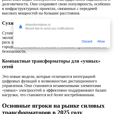
долговечности. Они сохраняют свою популярность, особенно
в инфраструктурных проектах, связанных с передачей
высоких мощностей на большие расстояния.
Сухие трансформаторы
otransformatore.ru
Would like to send you notifications
Сухие трансформаторы привлекают внимание благодаря
экологическим преимуществам: отсутствие масла снижает
Discard
Allow
риск загрязнений и пожаров. Их активно внедряют в
городских условиях и в местах с особыми требованиями по
безопасности.
Компактные трансформаторы для «умных»
сетей
Это новые модели, которые отличаются интеграцией
цифровых функций и возможностью дистанционного
управления. Они становятся незаменимыми элементами
«умных» электросетей и эффективно поддерживают баланс
нагрузки, что становится всё более востребованным.
Основные игроки на рынке силовых
трансформаторов в 2025 году