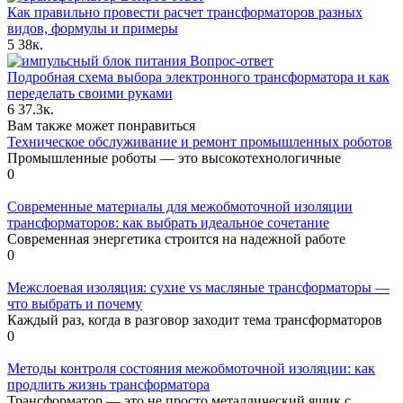
Как правильно провести расчет трансформаторов разных
видов, формулы и примеры
5
38к.
Вопрос-ответ
Подробная схема выбора электронного трансформатора и как
переделать своими руками
6
37.3к.
Вам также может понравиться
Техническое обслуживание и ремонт промышленных роботов
Промышленные роботы — это высокотехнологичные
0
Современные материалы для межобмоточной изоляции
трансформаторов: как выбрать идеальное сочетание
Современная энергетика строится на надежной работе
0
Межслоевая изоляция: сухие vs масляные трансформаторы —
что выбрать и почему
Каждый раз, когда в разговор заходит тема трансформаторов
0
Методы контроля состояния межобмоточной изоляции: как
продлить жизнь трансформатора
Трансформатор — это не просто металлический ящик с