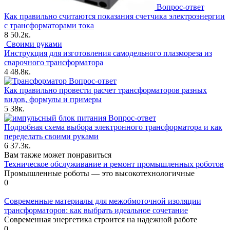
Вопрос-ответ
Как правильно считаются показания счетчика электроэнергии
с трансформаторами тока
8
50.2к.
Своими руками
Инструкция для изготовления самодельного плазмореза из
сварочного трансформатора
4
48.8к.
Вопрос-ответ
Как правильно провести расчет трансформаторов разных
видов, формулы и примеры
5
38к.
Вопрос-ответ
Подробная схема выбора электронного трансформатора и как
переделать своими руками
6
37.3к.
Вам также может понравиться
Техническое обслуживание и ремонт промышленных роботов
Промышленные роботы — это высокотехнологичные
0
Современные материалы для межобмоточной изоляции
трансформаторов: как выбрать идеальное сочетание
Современная энергетика строится на надежной работе
0