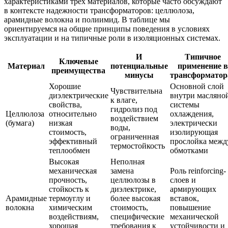
характеристиками трёх материалов, которые часто обсуждают
в контексте надежности трансформаторов: целлюлоза,
арамидные волокна и полиимид. В таблице мы
ориентируемся на общие принципы поведения в условиях
эксплуатации и на типичные роли в изоляционных системах.
И
Типичное
Ключевые
Материал
потенциальные
применение в
преимущества
минусы
трансформатор
Хорошие
Основной слой
Чувствительна
диэлектрические
внутри масляно
к влаге,
свойства,
системы
гидролиз под
Целлюлоза
относительно
охлаждения,
воздействием
(бумага)
низкая
электрически
воды,
стоимость,
изолирующая
ограниченная
эффективный
прослойка межд
термостойкость
теплообмен
обмотками
Высокая
Неполная
механическая
замена
Роль reinforcing-
прочность,
целлюлозы в
слоев и
стойкость к
диэлектрике,
армирующих
Арамидные
термоуглу и
более высокая
вставок,
волокна
химическим
стоимость,
повышение
воздействиям,
специфические
механической
хорошая
требования к
устойчивости и