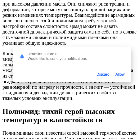
при высоком давлении масла. Они снижают риск трещин и
деформаций, которые могут возникнуть при вибрациях или
резких изменениях температуры. Взаимодействие арамидных
волокон с целлюлозой и полиимидом требует тонкой
настройки состава слоистости: армад может не давать
достаточной диэлектрической защита сама по себе, но в связке
с бумажными слоями и полиимидными пленками она
усиливает общую надежность.
Конкретика применения такова: арамидные волокна часто
otransformatore.ru
Would like to send you notifications
внедряют в reinforcing-слои, которые не подвергаются
сильному электрическому напряжению, но подвергаются
механическим нагрузкам. Это помогает снизить риск выхода
Discard
Allow
из строя из-за микроповреждений, связанных с вибрацией и
осадкой материалов. В итоге система становится более
равномерной по нагреву и прочности, а значит — устойчивой
к гидролизу и деградации диэлектрических свойств в
тяжелых условиях эксплуатации.
Полиимид: тихий герой высоких
температур и влагостойкости
Полиимидные слои известны своей высокой термостойкостью
и хорошей влагостойкостью. Они часто применяются там, где