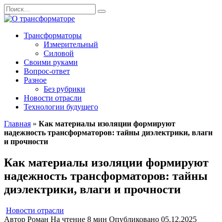
Перейти
Search
к
for:
содержанию
Трансформаторы
Измерительный
Силовой
Своими руками
Вопрос-ответ
Разное
Без рубрики
Новости отрасли
Технологии будущего
Главная
»
Как материалы изоляции формируют
надежность трансформаторов: тайны диэлектрики, влаги
и прочности
Как материалы изоляции формируют
надежность трансформаторов: тайны
диэлектрики, влаги и прочности
Новости отрасли
Автор
Роман
На чтение
8 мин
Опубликовано
05.12.2025