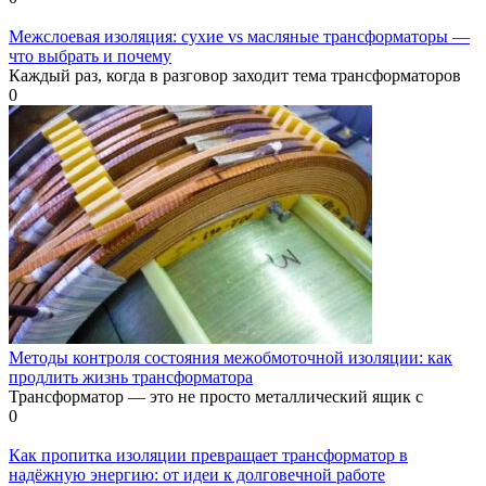
Межслоевая изоляция: сухие vs масляные трансформаторы —
что выбрать и почему
Каждый раз, когда в разговор заходит тема трансформаторов
0
Методы контроля состояния межобмоточной изоляции: как
продлить жизнь трансформатора
Трансформатор — это не просто металлический ящик с
0
Как пропитка изоляции превращает трансформатор в
надёжную энергию: от идеи к долговечной работе