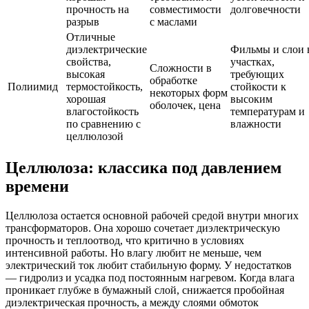
прочность на
совместимости
долговечности
разрыв
с маслами
Отличные
диэлектрические
Фильмы и слои 
свойства,
участках,
Сложности в
высокая
требующих
обработке
Полиимид
термостойкость,
стойкости к
некоторых форм
хорошая
высоким
оболочек, цена
влагостойкость
температурам и
по сравнению с
влажности
целлюлозой
Целлюлоза: классика под давлением
времени
Целлюлоза остается основной рабочей средой внутри многих
трансформаторов. Она хорошо сочетает диэлектрическую
прочность и теплоотвод, что критично в условиях
интенсивной работы. Но влагу любит не меньше, чем
электрический ток любит стабильную форму. У недостатков
— гидролиз и усадка под постоянным нагревом. Когда влага
проникает глубже в бумажный слой, снижается пробойная
диэлектрическая прочность, а между слоями обмоток